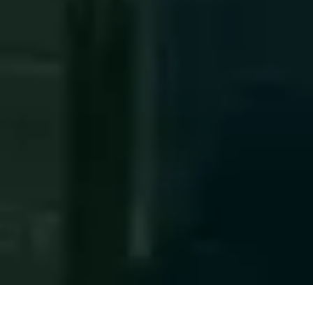
Novorizontino
Criciúma
Primeiro tempo
18
'
Werik
32
'
Werik
Segundo tempo
55
'
Luis Oyama
Palpites
Partidas
Boa do Dia
Campeonatos