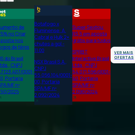
Botafogo x
Aumento de
Super Sextou:
Fluminense: A.
5% no Criar
R$ 5 em aposta
Cabral e Hulk 2+
Aposta nos
grátis para todos
chutes a gol -
ogos de tênis
11.00
SPRBT
VER MAIS
OFERTAS
S do Brasil
Interactive Brasil
NSX Brasil S.A.,
tda., CNPJ
Ltda., CNPJ
CNPJ
7.123.407/0001-
54.071.596/0001-
55.056.104/0001-
0, Portaria
40, Portaria
00, Portaria
SPA/MF nº
SPA/MF nº
SPA/MF nº
250/2025
2.090/2024
2.092/2024
Acontecimentos
Novorizontino x Criciúma