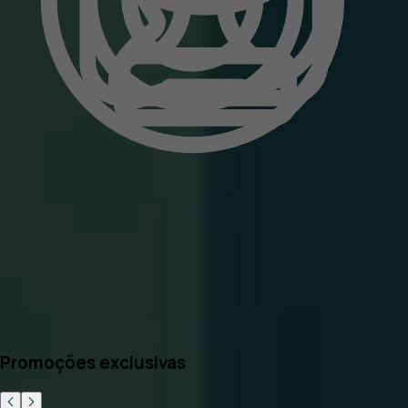
Brasileirão Série B 🇧🇷
Novorizontino
1
X
1
Criciúma
Promoções exclusivas