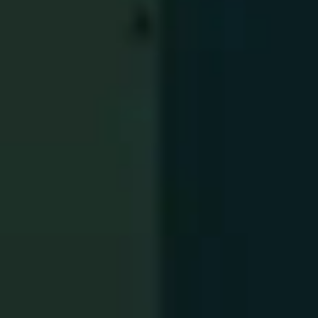
Diário de apostas
Palpites de hoje
Promoções
Campeonatos
Guia de Apostas
Casas de apostas legalizadas
Como apostar
Podcasts
Vídeos
Blog
Cassino
Jogos populares