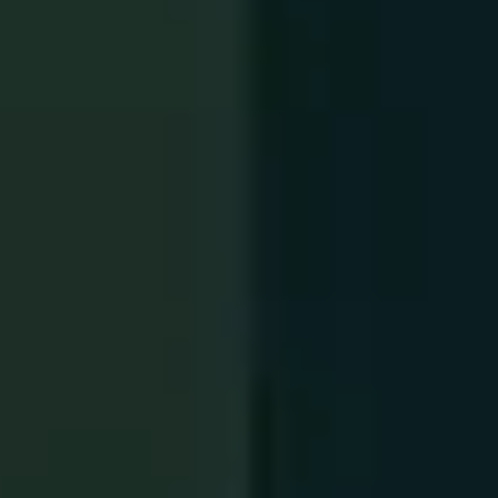
Melhores cassinos online
Links úteis
Quem somos
Jogo Responsável
Fale conosco
Casas Legalizadas
Jogos de cassino
Guia de Apostas
Palpites
Campeonatos
Casas Legalizadas
Jogos de cassino
Guia de Apostas
Palpites
Palpites Futebol
Palpites Campeonato Australiano
🇦🇺
Perth Glory vs. Brisbane Roar FC