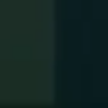
Perth Glory
Brisbane Roar FC
Primeiro tempo
9
'
Giovanni De Abreu
9
'
Samuel Klein
19
'
Adam Taggart
30
'
Chris Long
44
'
Nicholas Pennington
Segundo tempo
50
'
Samuel Klein