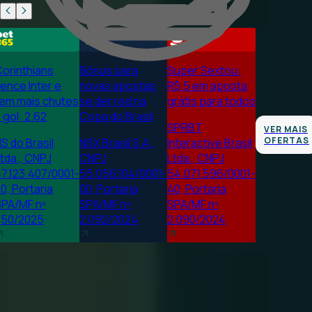
orinthians
Bônus para
Super Sextou:
ence Inter e
novas apostas
R$ 5 em aposta
tem mais chutes
se der red na
grátis para todos
 gol: 2.62
Copa do Brasil
SPRBT
VER MAIS
OFERTAS
S do Brasil
NSX Brasil S.A.,
Interactive Brasil
tda., CNPJ
CNPJ
Ltda., CNPJ
7.123.407/0001-
55.056.104/0001-
54.071.596/0001-
0, Portaria
00, Portaria
40, Portaria
SPA/MF nº
SPA/MF nº
SPA/MF nº
250/2025
2.092/2024
2.090/2024
Acontecimentos Perth Glory
x Brisbane Roar FC