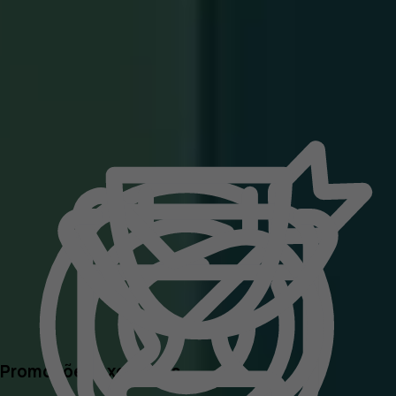
Campeonato Australiano 🇦🇺
Perth Glory
1
X
2
Brisbane Roar FC
Promoções exclusivas