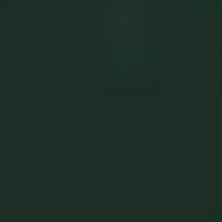
Melhores cassinos online
Links úteis
Quem somos
Jogo Responsável
Fale conosco
Casas Legalizadas
Jogos de cassino
Guia de Apostas
Palpites
Campeonatos
Casas Legalizadas
Jogos de cassino
Guia de Apostas
Palpites
Palpites Futebol
Palpites Espanhol - La Liga 🇪🇸
Rayo Vallecano vs. Deportivo Alaves