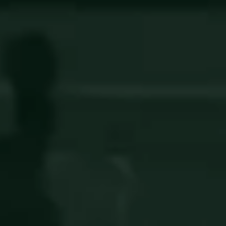
61
'
Unai Lopez
/
Alvaro Garcia
61
'
Fran Perez
/
Isi Palazon
83
'
Jorge de Frutos
/
Pathe Ciss
83
'
Oscar Valentin
/
Ivan Balliu
91
'
Alexandre Zurawski