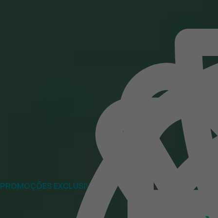
Espanhol - La Liga 🇪🇸
Rayo Vallecano
1
X
0
Deportivo Alaves
PROMOÇÕES EXCLUSIVAS