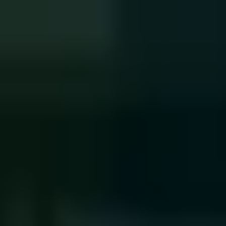
HS do Brasil Ltda., CNPJ 47.123.407/0001-70, Portaria SPA/MF
nº 250/2025
+18 | Ministério da Fazenda adverte: Aposta não é
investimento
Quem vai ganhar?
REAL OVIEDO
05/12, 17:00
ESPANHOL - LA LIGA 🇪🇸
X
MALLORCA
0.00
X
0.00
0.00
Menos de 2.5 gol(s)
1.50