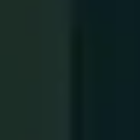
Menos de 2.5 gol(s)
REAL OVIEDO
-
MALLORCA
ODD ATUAL
1.50
APOSTAR
HS do Brasil Ltda., CNPJ 47.123.407/0001-70, Portaria SPA/MF
nº 250/2025
+18 | Ministério da Fazenda adverte: Aposta não é
investimento
APOSTA EM ABERTO
Tripla do dia
ODD ATUAL
1.00