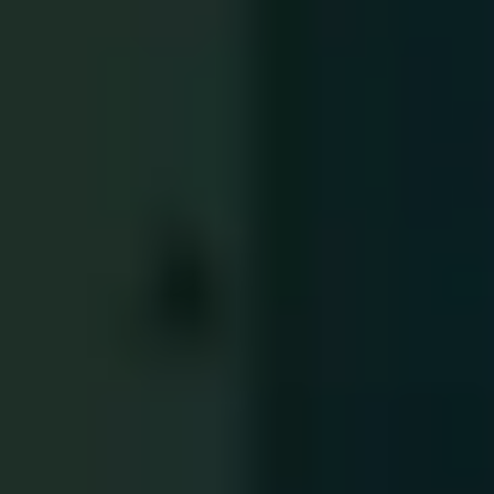
Melhores cassinos online
Links úteis
Quem somos
Jogo Responsável
Fale conosco
Casas Legalizadas
Jogos de cassino
Guia de Apostas
Palpites
Campeonatos
Casas Legalizadas
Jogos de cassino
Guia de Apostas
Palpites
Palpites Futebol
Palpites Espanhol - La Liga 🇪🇸
Real Oviedo vs. Mallorca