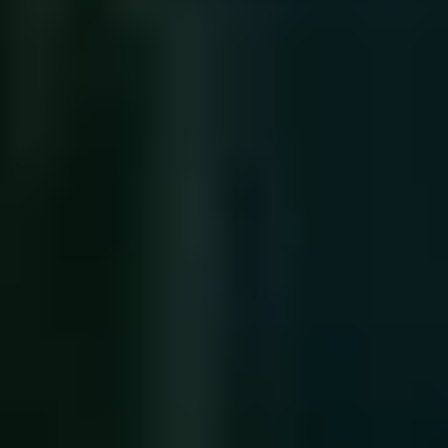
APOSTAR
HS do Brasil Ltda., CNPJ 47.123.407/0001-70, Portaria SPA/MF
nº 250/2025
+18 | Ministério da Fazenda adverte: Aposta não é
investimento
APOSTA GANHA
Palpite principal
Menos de 2.5 gol(s)
REAL OVIEDO
-
MALLORCA
ODD ATUAL
1.50
APOSTAR
HS do Brasil Ltda., CNPJ 47.123.407/0001-70, Portaria SPA/MF
nº 250/2025
+18 | Ministério da Fazenda adverte: Aposta não é
investimento
Jogue com responsabilidade.