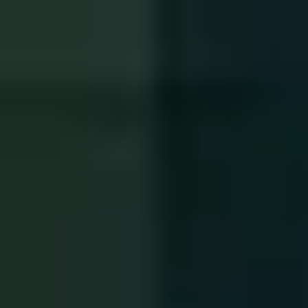
Diário de apostas
Palpites de hoje
Promoções
Campeonatos
Guia de Apostas
Casas de apostas legalizadas
Como apostar
Podcasts
Vídeos
Blog
Cassino
Jogos populares
Melhores cassinos online
Links úteis
Quem somos
Jogo Responsável
Fale conosco