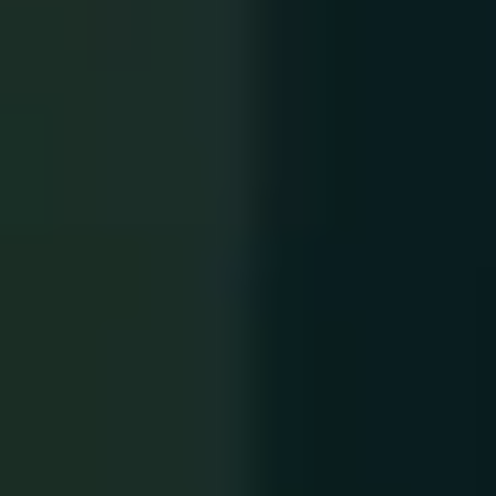
Outros Mercados
1x2
Mais e Menos Gols
Handicap Asiático
Não existem odds disponíveis para esse mercado nesse
momento.
Estatísticas H2H
APOSTA GANHA
Palpite principal
Menos de 2.5 gol(s)
REAL OVIEDO
-
MALLORCA
ODD ATUAL
1.50
APOSTAR