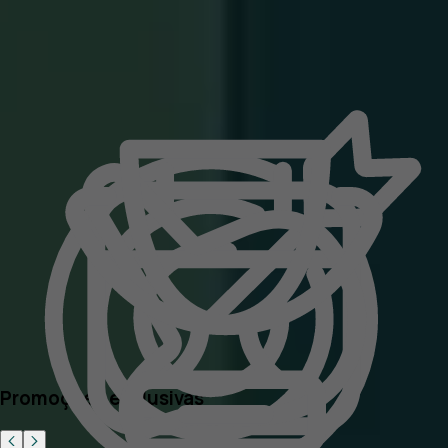
Liga Portugal 🇵🇹
Rio Ave
2
X
2
AFS
Promoções exclusivas