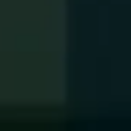
Rio Ave
AFS
Primeiro tempo
18
'
Ole Pohlmann
32
'
Tomane
Segundo tempo
63
'
Guilherme Neiva
/
Oscar Perea
64
'
Ryan da Silva
/
Tamble Monteiro
64
'
Kiki Afonso
/
Leonardo Rivas
66
'
Andreas-Richardos Ntoi