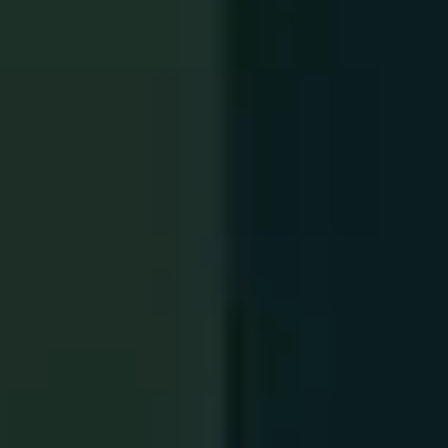
Melhores cassinos online
Links úteis
Quem somos
Jogo Responsável
Fale conosco
Casas Legalizadas
Jogos de cassino
Guia de Apostas
Palpites
Campeonatos
Casas Legalizadas
Jogos de cassino
Guia de Apostas
Palpites
Palpites Futebol
Palpites Liga Portugal 🇵🇹
Rio Ave vs. AFS