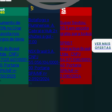
Botafogo x
Aumento de
Super Sextou:
Fluminense: A.
5% no Criar
R$ 5 em aposta
Cabral e Hulk 2+
Aposta nos
grátis para todos
chutes a gol -
ogos de tênis
11.00
SPRBT
VER MAIS
OFERTAS
S do Brasil
Interactive Brasil
NSX Brasil S.A.,
tda., CNPJ
Ltda., CNPJ
CNPJ
7.123.407/0001-
54.071.596/0001-
55.056.104/0001-
0, Portaria
40, Portaria
00, Portaria
SPA/MF nº
SPA/MF nº
SPA/MF nº
250/2025
2.090/2024
2.092/2024
Acontecimentos Rio Ave x
AFS