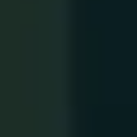
Mais de 2.5 gol(s)
SABAH FK
-
TNS
ODD ATUAL
1.59
APOSTAR
NVBT Gaming Ltda., CNPJ 50.587.712/0001-27, Portaria
SPA/MF nº 249/2025
+18 | Ministério da Fazenda adverte:
Aposta não é investimento
Onde Assistir
Sabah FK
-
TNS
13:00 (BRASÍLIA)
HORA
TERÇA-FEIRA, 07 DE JULHO DE 2026
DATA