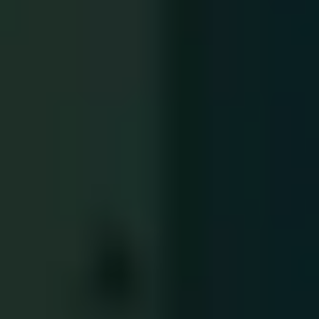
Melhores cassinos online
Links úteis
Quem somos
Jogo Responsável
Fale conosco
Casas Legalizadas
Jogos de cassino
Guia de Apostas
Palpites
Campeonatos
Casas Legalizadas
Jogos de cassino
Guia de Apostas
Palpites
Palpites Futebol
Palpites Champions League 🇪🇺
Sabah FK vs. TNS