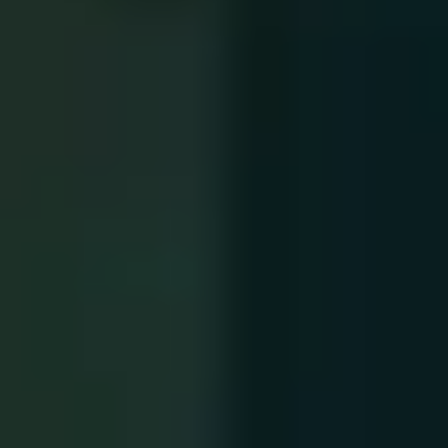
Champions League 🇪🇺
Sabah FK
2
X
0
TNS
Sabah x The New Saints :
Palpite, Onde Assistir,
Champions League (07/07)