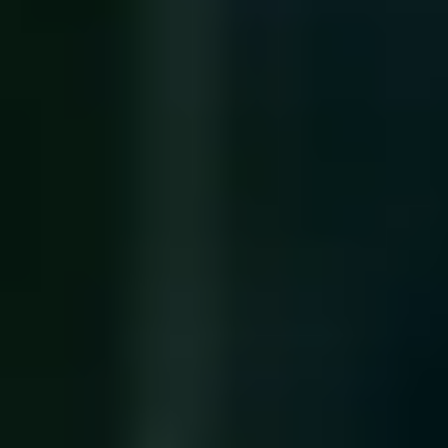
APOSTAR
NVBT Gaming Ltda., CNPJ 50.587.712/0001-27, Portaria
SPA/MF nº 249/2025
+18 | Ministério da Fazenda adverte:
Aposta não é investimento
Jogue com responsabilidade.
Apostas não são meio de enriquecimento e podem levar à
perda de dinheiro. O jogo pode causar dependência: saiba
quando parar! Defina seus limites antes de começar.
Sobre o tipster
Fernando Pereira
Tipster desde 2018 no Aposta10. Especialista em futebol