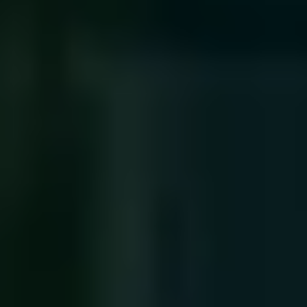
0.00
X
0.00
0.00
Mais de 2.5 gol(s)
1.59
APOSTAR
NVBT Gaming Ltda., CNPJ 50.587.712/0001-27, Portaria
SPA/MF nº 249/2025
+18 | Ministério da Fazenda adverte:
Aposta não é investimento
APOSTA EM ABERTO
Palpite principal
Mais de 2.5 gol(s)
SABAH FK
-
TNS
ODD ATUAL
1.59