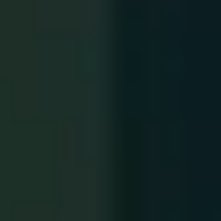
Diário de apostas
Palpites de hoje
Promoções
Campeonatos
Guia de Apostas
Casas de apostas legalizadas
Como apostar
Podcasts
Vídeos
Blog
Cassino
Jogos populares