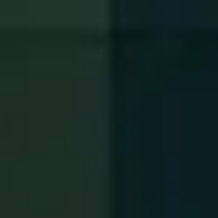
Diário de apostas
Palpites de hoje
Promoções
Campeonatos
Guia de Apostas
Casas de apostas legalizadas
Como apostar
Podcasts
Vídeos
Blog
Cassino
Jogos populares
Melhores cassinos online
Links úteis
Quem somos
Jogo Responsável
Fale conosco