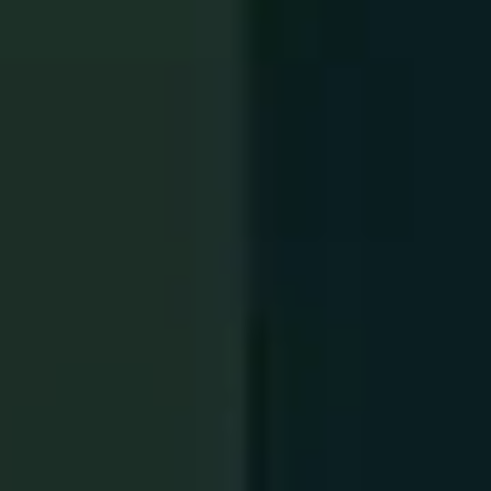
Melhores cassinos online
Links úteis
Quem somos
Jogo Responsável
Fale conosco
Casas Legalizadas
Jogos de cassino
Guia de Apostas
Palpites
Campeonatos
Casas Legalizadas
Jogos de cassino
Guia de Apostas
Palpites
Palpites Futebol
Palpites Serie B 🇮🇹
Sampdoria vs. Empoli