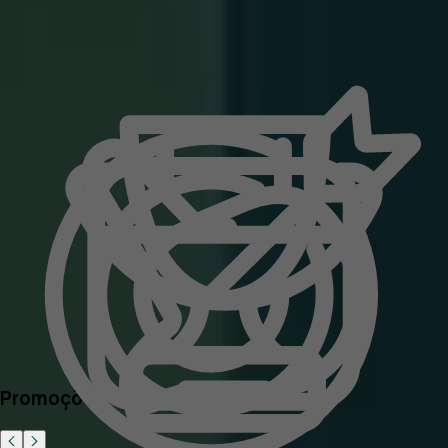
Serie B 🇮🇹
Sampdoria
1
X
0
Empoli
Promoções exclusivas