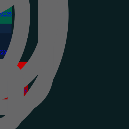
0/2025
2/2024
nº 2.090/2024
as