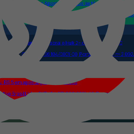
to de 25% no Criar Aposta nos jogos de tênis
 Brasil Ltda., CNPJ 47.123.407/0001-70, Portaria SPA/MF nº 25
ogo x Fluminense: A. Cabral e Hulk 2+ chutes a gol - 11.00
rasil S.A., CNPJ 55.056.104/0001-00, Portaria SPA/MF nº 2.09
: R$ 5 em aposta grátis para todos
ctive Brasil Ltda., CNPJ 54.071.596/0001-40, Portaria SPA/MF 
VER MAIS OFERTAS
Promoções exclusiv