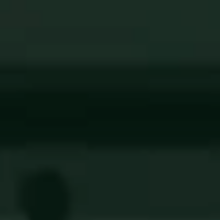
Acontecimentos Stevenage x
Stevenage
Reading
Primeiro tempo
15
'
Jamie Reid
Segundo tempo