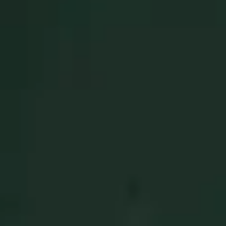
Diário de apostas
Palpites de hoje
Promoções
Campeonatos
Guia de Apostas
Casas de apostas legalizadas
Como apostar
Podcasts
Vídeos
Blog
Cassino
Jogos populares