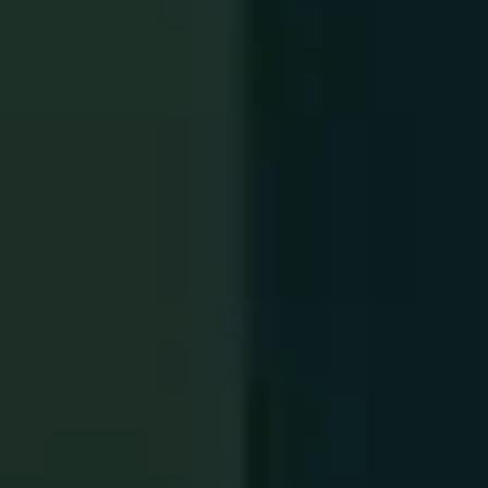
Melhores cassinos online
Links úteis
Quem somos
Jogo Responsável
Fale conosco
Casas Legalizadas
Jogos de cassino
Guia de Apostas
Palpites
Campeonatos
Casas Legalizadas
Jogos de cassino
Guia de Apostas
Palpites
Palpites Futebol
Palpites Campeonato Japonês
🇯🇵
Tokyo Verdy vs. Yokohama F.Marinos