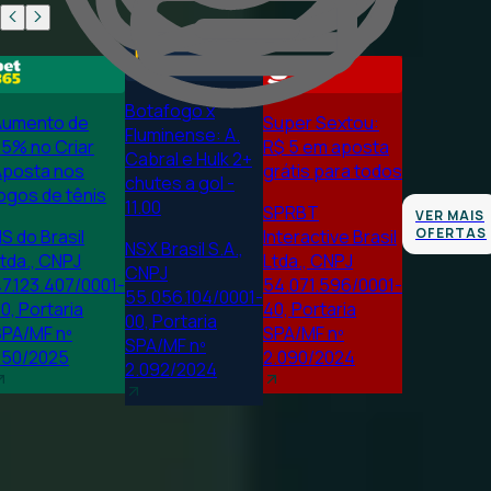
Botafogo x
Aumento de
Super Sextou:
Fluminense: A.
5% no Criar
R$ 5 em aposta
Cabral e Hulk 2+
Aposta nos
grátis para todos
chutes a gol -
ogos de tênis
11.00
SPRBT
VER MAIS
OFERTAS
S do Brasil
Interactive Brasil
NSX Brasil S.A.,
tda., CNPJ
Ltda., CNPJ
CNPJ
7.123.407/0001-
54.071.596/0001-
55.056.104/0001-
0, Portaria
40, Portaria
00, Portaria
SPA/MF nº
SPA/MF nº
SPA/MF nº
250/2025
2.090/2024
2.092/2024
Acontecimentos Tokyo Verdy