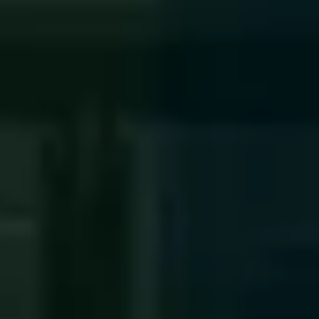
61
'
Yuya Fukuda
/
Shion Nakayama
61
'
Yuan Matsuhashi
/
Yosuke Uchida
61
'
Jordy Croux
/
Yuri
61
'
Kanta Sekitomi
/
Ren Kato
67
'
Kaina Tanimura
68
'
Kosuke Saito
/
Ryosuke Shirai
74
'
Takuto Kimura
/
Kota Watanabe
80
'
Rei Hirakawa
/
Shimon Teranuma
80
'
Tevis
/
Tomoki Kondo