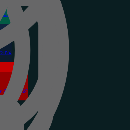
0/2025
2/2024
nº 2.090/2024
as