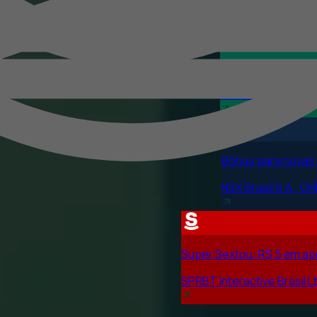
Cruzeiro vence Ch
HS do Brasil Ltda.
Bônus para novas 
NSX Brasil S.A., C
Super Sextou: R$ 5 em ap
SPRBT Interactive Brasil 