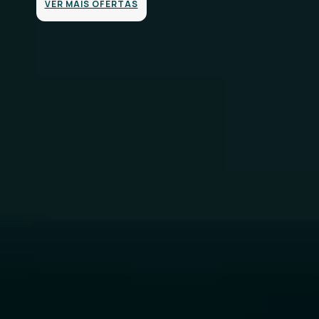
VER MAIS OFERTAS
45
'
Igor Jesus
53
'
Ibrahim Sangare
62
'
Morgan Gibbs-White