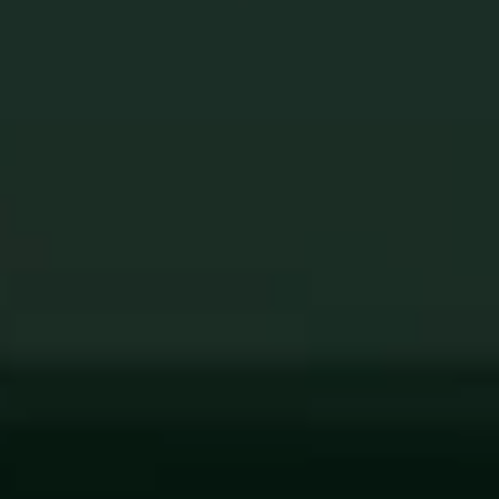
Acontecimentos Tottenham H
Tottenham Hotspur
Nottingham Forest
Primeiro tempo
Segundo tempo
46
'
Micky van de Ven
/
Iyenoma Udogie
46
'
Djed Spence
/
Lucas Bergvall