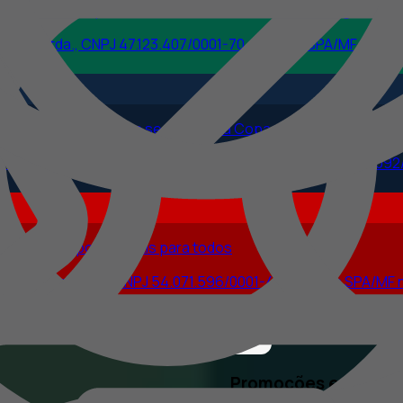
iro vence Chapecoense e Matheus Pereira chuta a gol: 2.40
 Brasil Ltda., CNPJ 47.123.407/0001-70, Portaria SPA/MF nº 25
 para novas apostas se der red na Copa do Brasil
rasil S.A., CNPJ 55.056.104/0001-00, Portaria SPA/MF nº 2.09
: R$ 5 em aposta grátis para todos
ctive Brasil Ltda., CNPJ 54.071.596/0001-40, Portaria SPA/MF 
VER MAIS OFERTAS
Promoções exclusiv