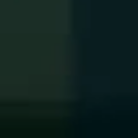
otspur x Nottingham Forest