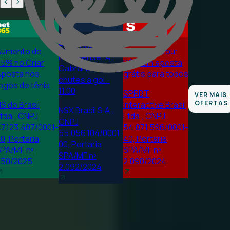
Botafogo x
Aumento de
Super Sextou:
Fluminense: A.
5% no Criar
R$ 5 em aposta
Cabral e Hulk 2+
Aposta nos
grátis para todos
chutes a gol -
ogos de tênis
11.00
SPRBT
VER MAIS
OFERTAS
S do Brasil
Interactive Brasil
NSX Brasil S.A.,
tda., CNPJ
Ltda., CNPJ
CNPJ
7.123.407/0001-
54.071.596/0001-
55.056.104/0001-
0, Portaria
40, Portaria
00, Portaria
SPA/MF nº
SPA/MF nº
SPA/MF nº
250/2025
2.090/2024
2.092/2024
Acontecimentos Vikingur