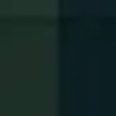
Diário de apostas
Palpites de hoje
Promoções
Campeonatos
Guia de Apostas
Casas de apostas legalizadas
Como apostar
Podcasts
Vídeos
Blog
Cassino
Jogos populares
Melhores cassinos online
Links úteis
Quem somos
Jogo Responsável
Fale conosco