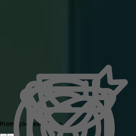
Conference League 🌍
Vikingur Reykjavik
1
X
2
Djurgården
Promoções exclusivas