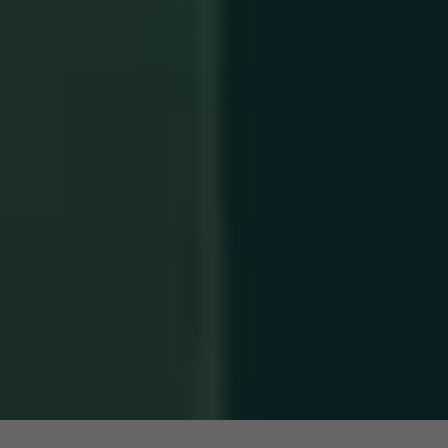
Onde Assistir, Final Copa do N