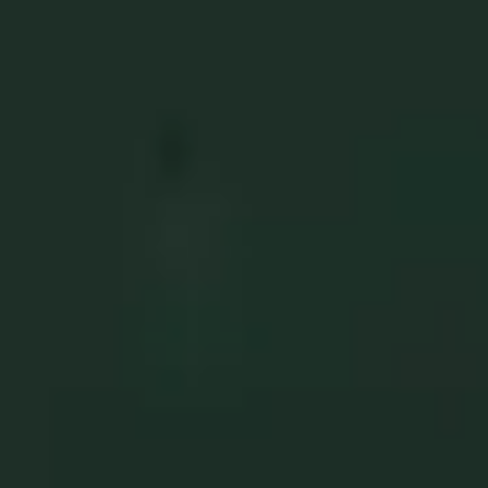
Melhores cassinos online
Links úteis
Quem somos
Jogo Responsável
Fale conosco
Casas Legalizadas
Jogos de cassino
Guia de Apostas
Palpites
Campeonatos
Casas Legalizadas
Jogos de cassino
Guia de Apostas
Palpites
Palpites Futebol
Palpites Copa do Nordeste
Vitória vs. Fortaleza