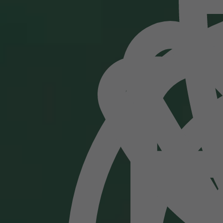
José Bragança
107
palpites
Atualização
Tempo de leitura
4
min
Palpite em Destaque
O Estádio Manoel Barradas (Barradão), em Salvador, ferve nes
Após arrancar uma vitória por 2 a 1 em plena Arena Castelão n
resta o triunfo por dois gols de diferença para virar a série d
APOSTA EM ABERTO
Palpite principal
X