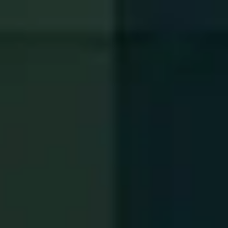
Diário de apostas
Palpites de hoje
Promoções
Campeonatos
Guia de Apostas
Casas de apostas legalizadas
Como apostar
Podcasts
Vídeos
Blog
Cassino
Jogos populares
Melhores cassinos online
Links úteis
Quem somos
Jogo Responsável
Fale conosco