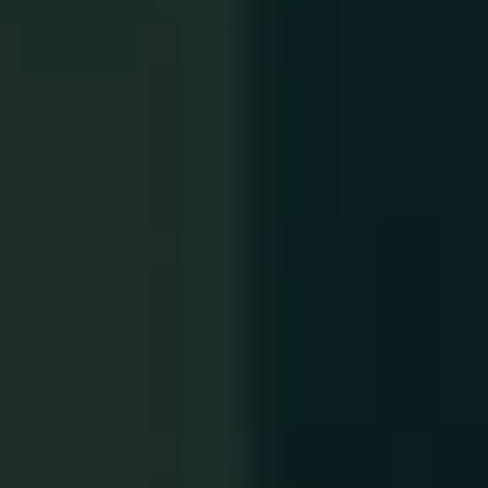
STATE FARM ARENA
ESTÁDIO
ATLANTA
LOCAL
Outros Mercados
1x2
Mais e Menos Pontos
Handicap Asiático
Não existem odds disponíveis para esse mercado nesse
momento.
Estatísticas H2H
APOSTA EM ABERTO
Palpite principal
ATLANTA HAWKS
-
SACRAMENTO KINGS
ODD ATUAL