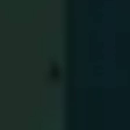
Diário de apostas
Palpites de hoje
Promoções
Campeonatos
Guia de Apostas
Casas de apostas legalizadas
Como apostar
Podcasts
Vídeos
Blog
Cassino
Jogos populares