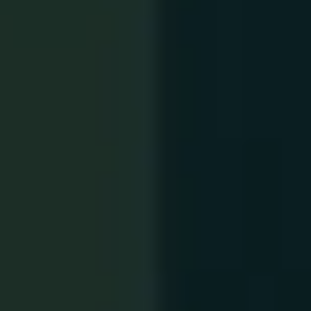
TARGET CENTER
ESTÁDIO
MINNEAPOLIS
LOCAL
Outros Mercados
1x2
Mais e Menos Pontos
Handicap Asiático
Não existem odds disponíveis para esse mercado nesse
momento.
Estatísticas H2H
APOSTA EM ABERTO
Palpite principal
MINNESOTA TIMBERWOLVES
-
CLEVELAND CAVALIERS
ODD ATUAL