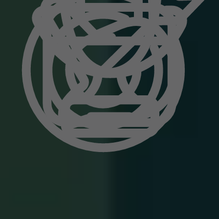
ODD ATUAL
APOSTAR
+18 | Ministério da Fazenda adverte: Aposta não é
investimento
Onde Assistir
Minnesota
Timberwolves
-
Cleveland Cavaliers
22:00 (BRASÍLIA)
HORA
QUINTA-FEIRA, 08 DE JANEIRO DE 2026
DATA