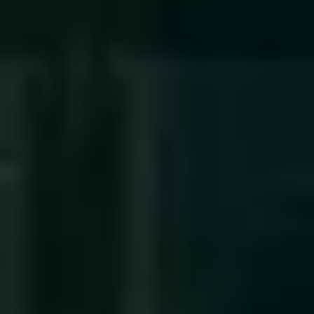
0.00
Aposte com melhor odd
0.00
APOSTAR
+18 | Ministério da Fazenda adverte: Aposta não é
investimento
APOSTA EM ABERTO
Palpite principal
MINNESOTA TIMBERWOLVES
-
CLEVELAND CAVALIERS
ODD ATUAL
APOSTAR
+18 | Ministério da Fazenda adverte: Aposta não é