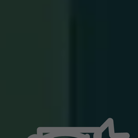
NBA 🇺🇸
Minnesota Timberwolves
131
X
122
Cleveland Cavaliers
APOSTA EM ABERTO
Palpite principal
MINNESOTA TIMBERWOLVES
-
CLEVELAND CAVALIERS