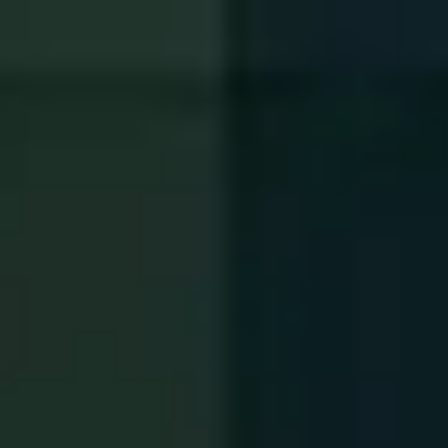
Diário de apostas
Palpites de hoje
Promoções
Campeonatos
Guia de Apostas
Casas de apostas legalizadas
Como apostar
Podcasts
Vídeos
Blog
Cassino
Jogos populares
Melhores cassinos online
Links úteis
Quem somos
Jogo Responsável
Fale conosco