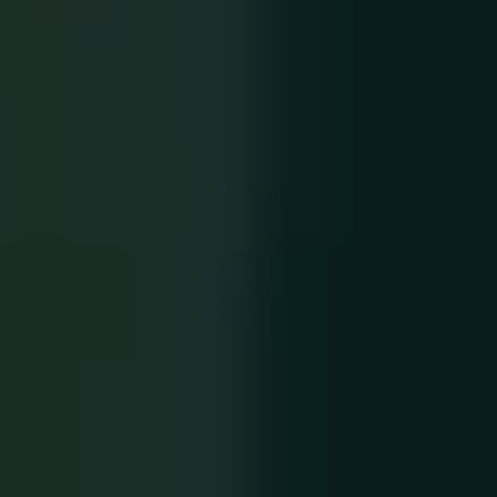
18:30 (BRASÍLIA)
HORA
QUINTA-FEIRA, 16 DE ABRIL DE 2026
DATA
DESCONHECIDO
ESTÁDIO
DESCONHECIDO
LOCAL
Outros Mercados
1x2
Mais e Menos Pontos
Handicap Asiático
Não existem odds disponíveis para esse mercado nesse
momento.
Estatísticas H2H