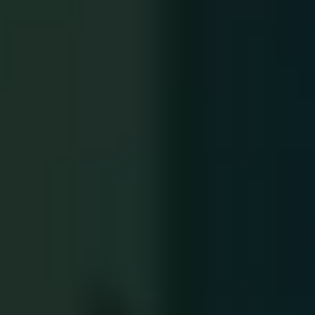
Melhores cassinos online
Links úteis
Quem somos
Jogo Responsável
Fale conosco
Casas Legalizadas
Jogos de cassino
Guia de Apostas
Palpites
Campeonatos
Casas Legalizadas
Jogos de cassino
Guia de Apostas
Palpites
Palpites Basquete
Palpites NBB 🇧🇷
Rio Claro vs. Bauru