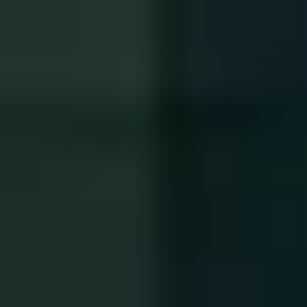
Diário de apostas
Palpites de hoje
Promoções
Campeonatos
Guia de Apostas
Casas de apostas legalizadas
Como apostar
Podcasts
Vídeos
Blog
Cassino
Jogos populares
Melhores cassinos online
Links úteis
Quem somos
Jogo Responsável
Fale conosco