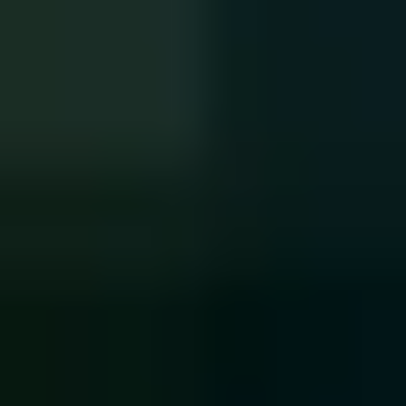
APOSTA EM ABERTO
Palpite principal
Bauru Basket vence
RIO CLARO
-
BAURU
ODD ATUAL
1.67
APOSTAR
SPRBT Interactive Brasil Ltda., CNPJ 54.071.596/0001-40,
Portaria SPA/MF nº 2.090/2024
+18 | Ministério da Fazenda
adverte: Aposta não é investimento
Quem vai ganhar?
RIO CLARO