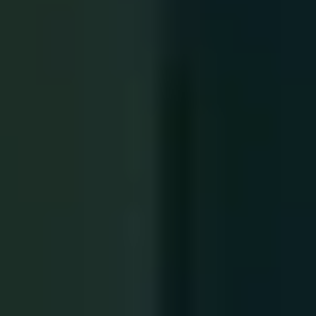
ODD ATUAL
1.00
APOSTAR
+18 | Ministério da Fazenda adverte: Aposta não é
investimento
O Rio Claro recebe o Bauru Basket em sua última partida pela
fase de classificação do NBB 2026. A partida está marcada
para HOJE, no Ginásio Felipe Karam, às 18h30 (Brasília), com
transmissão ao vivo pelo Xsports. Confira o palpite para o
jogo desta quinta-feira, 16 de abril.
Palpite Rápido Rio Claro x Bauru Basket
🏆Risco Baixo: Total de Pontos / Mais de 154.5 pontos -
Juntos, os times tem média de 171 pontos nos últimos dez
jogos (80 do Rio Claro + 91 do Bauru Basket).
@1.32 na