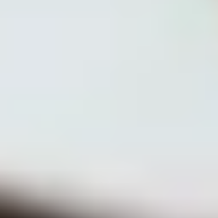
concluir se ambos os times devem marcar ou não. O valor
das odds deve fazer parte da análise, mas não ser o único
critério dela. E apostar não pode ser uma tarefa automática,
de achar odds, gostar, clicar e confirmar. Se lembre de que é
seu dinheiro que está em jogo e nunca há garantia de vitória
numa aposta, nem quando apostamos em um favorito com
odds 1.20 numa Copa (vide o caso emblemático de Espanha x
Cabo Verde, que acabou 0 x 0 e chocou o mundo).
Passo 3 — Como clicar na odd e ela aparecer no
bilhete
Selecionando uma aposta pela respectiva odd, com um
clique, ela vai abrir um bilhete novo, se ainda não houver
nenhum bilhete aberto, ou se juntar a um cupom de aposta já
aberto, como mais uma seleção dentro de uma múltipla.
Passo 4 — Como definir o valor da aposta e
calcular o retorno antes de confirmar
Ao ter o bilhete conferido e pronto para a inserção do valor