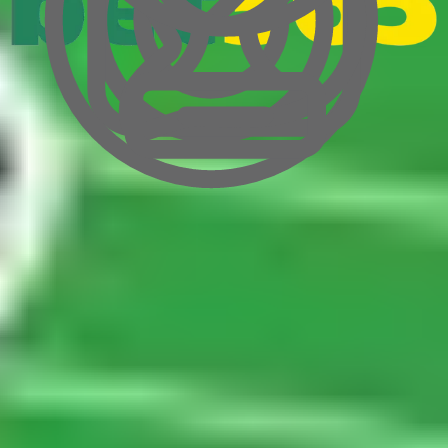
Esses mercados são conhecidos como Totais de gols,
expressos nas duas variáveis para cima e para baixo, ou
seja, Mais de e Menos de, Over e Under, já que muitos termos
provêm do inglês.
Ambas Marcam: apostar se os dois times vão
marcar ou não
Mercado muito apreciado pelos apostadores pois está
diretamente relacionado à probabilidade de marcar gols, com
independência total para o resultado e o placar finais.
Aposta-se em Ambas Marcam Sim quando se entende que
os dois times marcarão ao menos um gol - seja um placar 1 a
1, 2 a 1, 2 a 2, 3 a 1, 4 a 1, 6 a 1, 3 a 2, etc.
Também se pode apostar em Ambas Marcam Não quando se
entende que apenas um dos times marcará gol ou a partida
acabará zerada, empatada sem gols.
Qual desses quatro mercados é o mais indicado