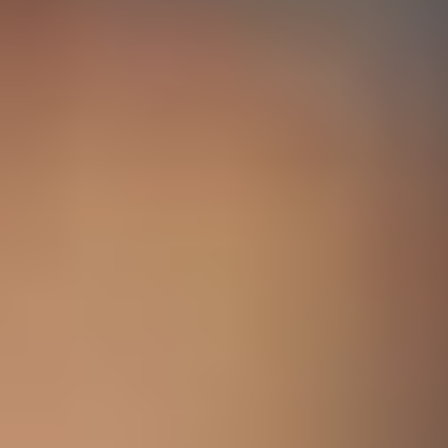
Iniciantes: Do Zero ao
Primeiro Bilhete Sem
Complicação
Bruno Pessa
36
palpites
Atualização
Tempo de leitura
29
min
Todo apostador esportivo um dia foi um iniciante, que não
fazia muita ideia do que iria encontrar nos sites e no mundo
das bets. Depois, foi aprendendo, se situando,
provavelmente "tomando umas pancadas" quando foi com
sede demais ao pote e se iludiu com aquela múltipla que
parecia infalível. E agora está aí curtindo uma Copa, um dos