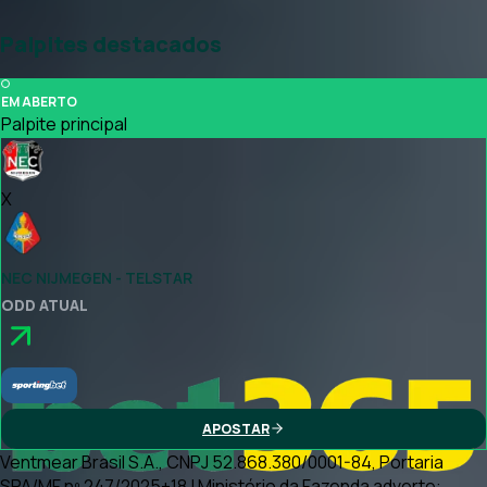
Palpites destacados
EM ABERTO
Palpite principal
X
NEC NIJMEGEN
-
TELSTAR
ODD ATUAL
APOSTAR
Ventmear Brasil S.A., CNPJ 52.868.380/0001-84, Portaria
SPA/MF nº 247/2025
+18 | Ministério da Fazenda adverte: