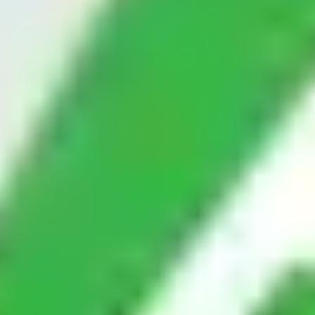
Ao definir e divulgar uma odds para um resultado acontecer,
em qualquer evento esportivo, as casas de apostas não
estão simplesmente aplicando um cálculo de probabilidade.
Além de realizar esse cálculo, as casas acrescentam uma
margem de ganho sobre a probabilidade calculada, para
chegar às odds finais.
Essa margem é o que permite a casa de apostas ter lucro
sobre cada aposta realizada em seu site, individualmente.
Assim, podemos concluir que as odds nunca são justas no
sentido de expressar exatamente a probabilidade real de um
evento.
Os Mercados Mais Simples para
Quem Está Apostando pela Primeira
Vez na Copa
As opções ou tipos de apostas são chamados de mercados,