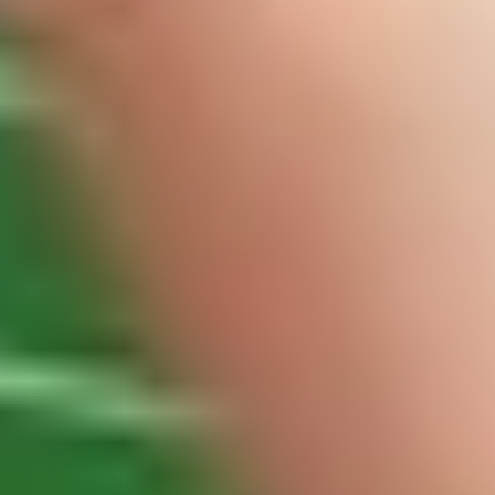
promoções de bônus em dinheiro para saber se essas
bonificações ficam disponíveis para saque ou não, e sob
quais requisitos a cumprir.
Como Fazer Sua Primeira Aposta na
Copa 2026: Passo a Passo
Passo 1 — Como encontrar o jogo da Copa que
você quer apostar na plataforma
Depois que escolher a plataforma de apostas
entre as
melhores e legalizadas no Brasil
, criar conta e depositar, faça
login e busque os destaques da Copa no site.
Durante a Copa, os sites trarão a lista de jogos do dia pelo
torneio logo na página inicial. Caso não os encontre, procure
um menu chamado Copa e depois vá em Jogos ou Partidas.
Vendo a lista de jogos do dia e seguintes, procure a partida
em que deseja apostar, que costuma aparecer já com as