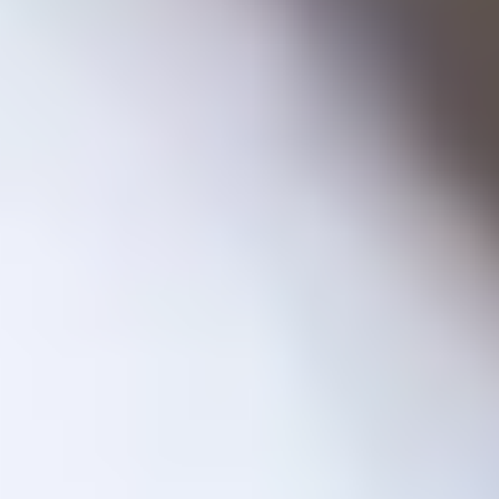
A regra do dinheiro que você pode perder sem
se arrepender
Encare o dinheiro das apostas como o dinheiro que você
pode gastar em atividades de lazer e diversão sem
comprometer seu orçamento e o pagamento das despesas
rotineiras e necessárias. Em resumo, um dinheiro que não
fará falta se for todo embora, sem dar retorno qualquer.
Esse pensamento é fundamental para você se manter no
controle o tempo todo, não ter preocupações caso perca
mais do que ganhe nas apostas, e elas continuarem sendo
divertidas, como um entretenimento saudável - que tem hora
certa para acontecer e não passa dos limites que é preciso
respeitar.
Por que começar com pouco não é falta de
coragem — é inteligência
Apostadores novatos podem buscar recomendações e