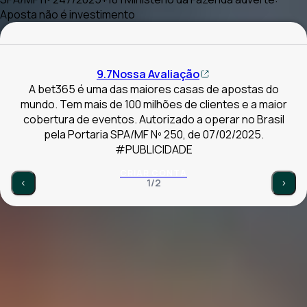
Aposta não é investimento
9.7
Nossa Avaliação
A bet365 é uma das maiores casas de apostas do
mundo. Tem mais de 100 milhões de clientes e a maior
cobertura de eventos. Autorizado a operar no Brasil
pela Portaria SPA/MF Nº 250, de 07/02/2025.
#PUBLICIDADE
CRIAR CONTA
1
/
2
<
>
Criar Conta
Apostas na Copa 2026 para