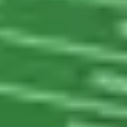
apostas e acertar 9.
É fundamental entender essa condição para não se deixar
levar pelo "canto da sereia" das odds lá no alto, sabendo do
grande risco por trás dos bingões.
Mercado, evento e seleção: como navegar no
menu de uma casa de apostas
Um menu de site de casa de apostas destaca os esportes e
torneios para se apostar. Dentro dos torneios estão seus
jogos, chamados de eventos, pois cada partida daquele
torneio é um evento diferente para se apostar.
Entrando na página de apostas disponíveis de um evento,
como um jogo de futebol qualquer, vemos a lista de
mercados de apostas e respectivas odds oferecidas por
aquela plataforma, como 1x2, Ambas Marcam, Dupla Chance,
Over e Under, etc.
Ao definir qual aposta você fará, escolhendo o mercado e as