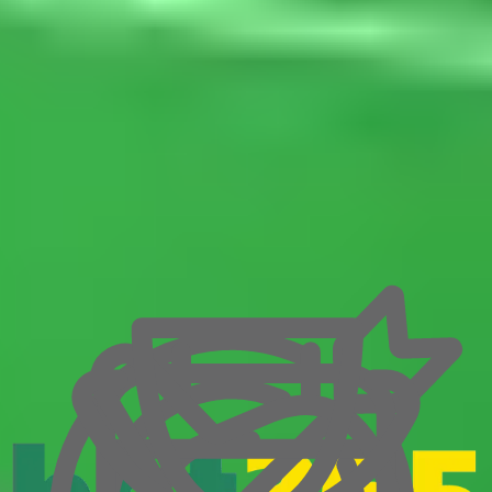
Temos portanto três variações de Chance Dupla em uma
partida de futebol:
Dupla Hipótese 1X
: Aposta que cobre vitória do
mandante e o empate
Dupla Hipótese X2
: Aposta que cobre vitória do
visitante e o empate
Dupla Hipótese 12
: Aposta que cobre vitória do
mandante e vitória do visitante (sim, ela também existe
😉)
Over/Under de Gols: apostar que o jogo vai ter
mais ou menos gols do que um número
Assim como no resultado final, também é possível apostar
especificamente em variáveis quantificáveis como número
de gols, de escanteios, de chutes a gols, de cartões
recebidos, etc. E não apenas no número total de gols, mas
se a quantidade vai superar uma linha imaginária: Mais de 2
gols, Sim ou Não? Menos de 3 gols, Sim ou Não?