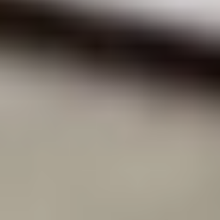
da aposta, a decisão de quanto do seu dinheiro será
apostado não pode ser emocional nem impulsiva. Você
pretende fazer muitas apostas, sem ficar depositando
sempre para aumentar a conta, e não tem certeza de quais
apostas exatamente acabarão vencedoras, pois isso é
impossível saber de antemão no mundo real, correto? Então
coloque sempre um pedacinho da sua banca em cada
aposta.
Assim: tenho R$ 50 de saldo para apostar, separo
R$ 1 ou menos por aposta. Tenho R$ 100, separo
R$ 1 ou 2. Nessa lógica, você estará fazendo uma
gestão de banca cautelosa e segura para
sustentar suas apostas na Copa como iniciante
sem precisar recorrer a novos depósitos.
Quando você digita ou seleciona um valor de aposta no seu
bilhete, antes de confirmar a aposta o site já mostra qual
será o seu ganho final ou retorno em caso de vitória. Confira
esse ganho e se lembre: meu lucro é o ganho final menos o
valor colocado na aposta.