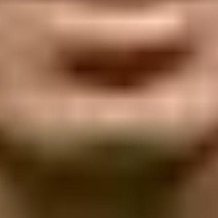
Se os turcos fizerem o que se espera nas duas primeiras
partidas, chegarão para este terceiro jogo na condição de
disputar a liderança do grupo D com os Estados Unidos.
Portanto, aqui teríamos um duelo decisivo, valendo o destino
das seleções no decorrer da competição.
A conferir também se a pontuação da chave nas duas
primeiras rodadas colocará EUA e Turquia em um cenário de
satisfação com um empate, o que pode provocar um "jogo
de compadres" sem assumir riscos, para fazer o tempo
passar.
As chances dos EUA de vencer o Grupo D: o fator
casa nas odds
Considerando o empurrão para baixo do fator casa nas odds
dos Estados Unidos como vencedores do grupo D, eis como
elas se encontram - checagem na
Novibet
em 9 de junho:
EUA 🇺🇸
2.40