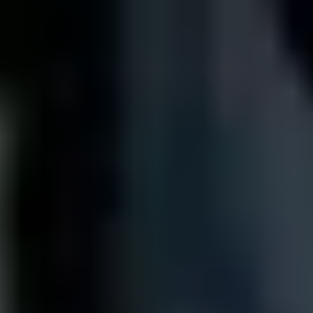
Ricardo Pepi ou outro centroavante: quem
liderará o ataque
No comando do ataque, resta a dúvida se Pochettino iniciará
a Copa escalando Ricardo Pepi ou Folarin Balogun como
titular. Pepi, do PSV da Holanda, é um pouco mais novo e mais
alto que Balogun, que realizou boa temporada na França pelo
Monaco e parece estar à frente nesta disputa atualmente.
Os laterais americanos e os mercados de
assistência e escanteio
Os laterais norte-americanos que chegam com o status de
prováveis titulares são Sergiño Dest, que também atua no
PSV, pela direita, e Antonee Robinson, do Fulham, pela
esquerda. Dest, revelado pelo Barcelona, tem forte veia
ofensiva, pode ser escalado mais à frente, como um ala no
meio de campo, o que aumenta suas chances de contribuir
com assistências, por exemplo.