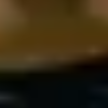
Turquia 🇹🇷
2.70
Paraguai 🇵🇾
5.00
Austrália 🇦🇺
8.50
Odds dos EUA na Copa 2026
Odd dos EUA para campeão: valor real ou aposta
emocional do mercado americano
Na Novibet, por exemplo, a aposta em Estados Unidos
campeão da Copa 2026 paga 67.00. Odds enormes, mas
será mesmo uma aposta de valor? Analisando em uma base
comparativa de forças, vemos que os EUA estão na faixa da
15ª seleção mais cotada para vencer a Copa, das 48
participantes.
Por mais que esteja jogando em casa, existiria alguma
chance de nós apontarmos, em um hipotético bolão de
palpites para a Copa, os Estados Unidos chegando a uma
final e ainda conquistando a taça? Nem no meu nem no seu