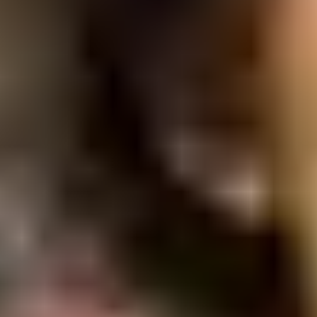
Geração de Pulisic e Como
Apostar na USMNT
Bruno Pessa
30
palpites
Atualização
Tempo de leitura
14
min
A seleção dos Estados Unidos é um dos participantes da
Copa 2026 que mais chama a atenção, justamente por ser
um dos países-sede do torneio. A condição de abrigar a
maior competição de futebol de países do mundo não é uma
novidade para os EUA, que tiveram essa
primeira
experiência em 1994
.
Porém, agora é uma sede compartilhada, em um