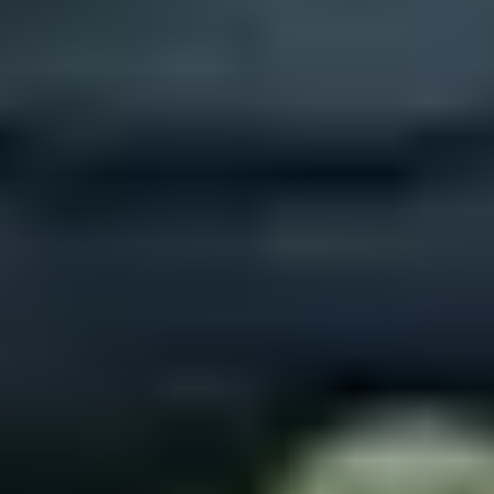
1.91
🇺🇸 EUA x Turquia: EUA vencer - 2.55; EUA marcar +1.5 gols -
2.38
Comparativo de odds dos EUA entre as principais
casas brasileiras
Mercado
Novibet
Superbet
Bet365
EUA vencer Paraguai
2.01
2.02
1.95
EUA classificar em 1º
2.40
2.37
2.37
O Fator Sede dos EUA nas Apostas da
Copa 2026
Histórico de seleções que jogaram em casa nas
Copas: o impacto estatístico
Podemos concluir que o fator sede tem ajudado no