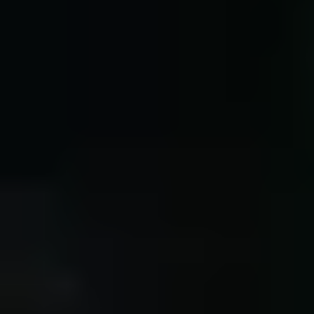
Mercados por jogo: qual partida dos EUA oferece
mais valor
Comparando-se as três partidas da primeira fase, aquela em
que apostar nos EUA oferece mais valor é no confronto
contra a Turquia, pela terceira rodada, justamente pelos
turcos serem considerados mais fortes do que paraguaios e
australianos.
EUA como Campeão da Copa 2026:
Vale a Aposta?
O que precisaria acontecer para os EUA serem
campeões
Projetando um cenário de sonho norte-americano, vimos
que o provável adversário nas quartas de finais seria a
Espanha - que vem para a Copa super cotada para chegar à
final mas tem seu maior talento se recuperando de lesão,