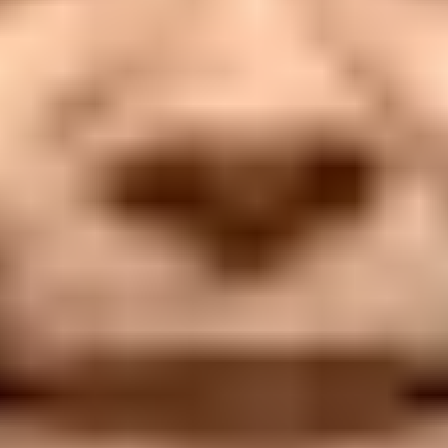
EUA x Paraguai: um confronto equilibrado no
grupo
Estreia já é um jogo que tende a começar difícil, ainda mais
com a ansiedade de jogar no próprio país. E do outro lado
estará o Paraguai, que tem uma combativa seleção, de muita
pegada. As seleções se encontraram em um amistoso em
novembro de 2025, com vitória estadunidense por 2 a 1, em
casa.
EUA x Austrália: análise e expectativa alta
Os australianos são considerados a menor força do grupo,
então se a estreia norte-americana for convincente e
positiva, e a Austrália não aprontar para cima da Turquia na
dela, para esta segunda partida a confiança alta torna os
States bem favoritos para vencerem.
EUA x Turquia: a partida que pode definir a
liderança do grupo