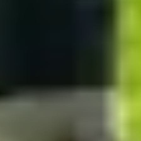
para campeão da Copa 2026 estavam 67.00
Pulisic vai jogar na Copa 2026?
Sim, Christian Pulisic foi convocado e é uma das referências
do time dos EUA em 2026.
Os EUA têm chances de chegar às semifinais da Copa
2026?
Chances remotas, pois teriam de eliminar a Bélgica e
provavelmente a Espanha antes disso.
Vale apostar nos EUA para vencer o Grupo D?
Vale, pois a cotação está competitiva e valorizada. Mas isso
até a bola rolar, pois após a primeira rodada do grupo, o
cenário e as odds podem mudar bem.
Qual a geração de jogadores dos EUA para a Copa 2026?