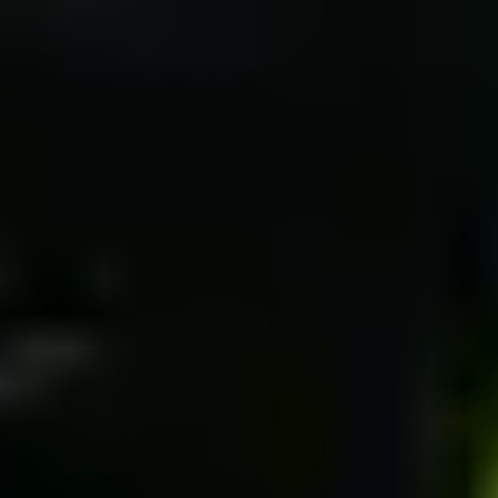
Lamine Yamal.
Eliminando os espanhóis, os EUA teriam pela frente, nas
semifinais, um oponente como Brasil, França ou Holanda.
Chegando a uma improvável final, poderia ter que vencer
Argentina, Portugal ou Inglaterra para ser campeã.
Histórico americano no mata-mata de Copas: o
padrão de eliminação
O padrão de eliminação norte-americano nas Copas do
Mundo tem sido as oitavas de finais, mas as oitavas na Copa
de 2026 serão o quinto jogo, e não mais o quarto, das
seleções que seguirão na disputa pelo caneco.
Fica mais difícil, pelo raciocínio de ser uma etapa mais adiante
para atingir. Mas como o adversário na 16 de avos é mais
viável de superar, dependendo de quem venha pela frente
nas oitavas pode alimentar a esperança estadunidense de ir
mais além.