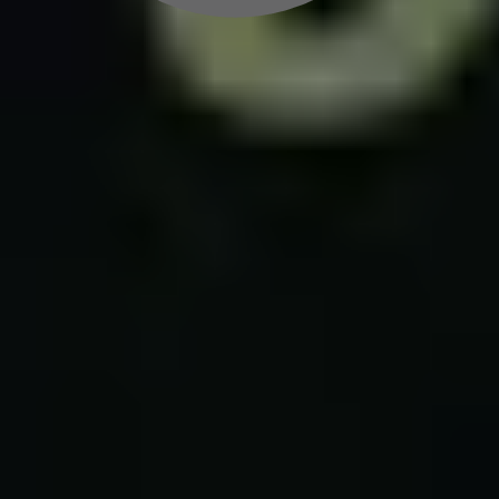
*O recorte temporal para considerar apenas as Copas da
era contemporânea é porque antes de 1990 os EUA só foram
às Copas de 1950 e 1930, que tiveram menos equipes e
regulamentos diferentes para a classificação até as
semifinais. Curiosamente, no primeiro mundial da história, em
1930 no Uruguai, os EUA foram até as semifinais e acabaram
em terceiro lugar. 😯
Os estádios dos EUA na Copa: capacidade,
localização e apoio da torcida
Como um país de geografia extensa, com bem mais estádios
presentes na Copa 2026 do que as demais sedes (Canadá e
México), os Estados Unidos serão palcos de jogos de Leste
a Oeste de sua costa. A depender da região de cada estádio,
determinadas comunidades estrangeiras devem marcar
presença massiva, como destacamos na tabela abaixo,
ordenada por capacidade de público.
Estádio
Capacidade
Sede*
Força estrangeira