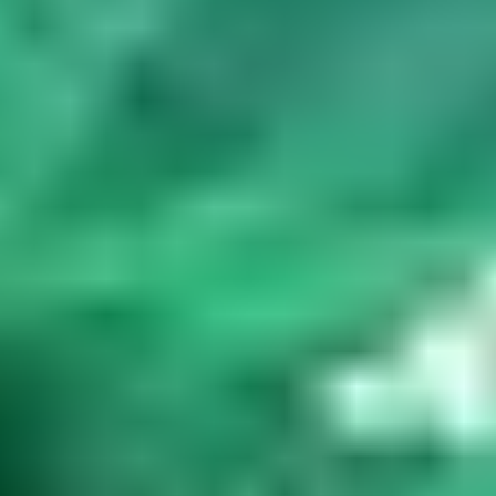
lista, para quem vem acompanhando as últimas Copas, é o do
goleiro Guillermo Ochoa, chegando para sua sexta Copa, um
feito inédito.
São 12 remanescentes do grupo que foi ao Catar em 2022,
treinado pelo argentino Gerardo Martino, com destaques
internacionais como o atacante Raúl Jiménez, do Fulham da
Inglaterra. O futebol local está bem representado, com 7
nomes do Chivas Guadalajara, entrosamento que pode
facilitar o entendimento em campo. A revelação é o meia-
atacante Gilberto Mora, do Tijuana, com apenas 17 anos
Odds do México na Copa 2026: Tabela
Atualizada
As odds abaixo foram verificadas em 5 de junho, após o
último jogo preparatório do México para a Copa.
Odd do México para campeão da Copa 2026