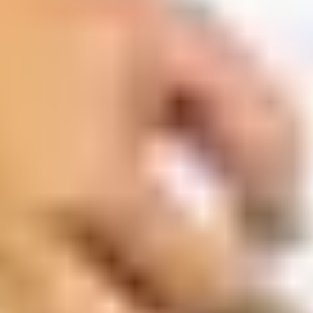
mexicanos: o impacto da torcida nas odds
O México estreia na Copa na Cidade do México, no tradicional
estádio Azteca. Faz seu segundo compromisso no grupo A
em Guadalajara, no estádio Akron, e termina a fase inicial
novamente no Azteca.
Caso avance em primeiro lugar, joga pela fase 16 avos no
Azteca, se passar continua no estádio para as oitavas de
finais e somente deixa o México para jogar as quartas de
finais, em Miami.
Portanto, é de se esperar grande apoio da torcida nas
primeiras partidas mexicanas, aumentando o favoritismo da
seleção e impactando na queda das odds para sucesso do
time.
Seleções que jogaram em casa nas Copas
recentes: como o fator sede afeta o
desempenho