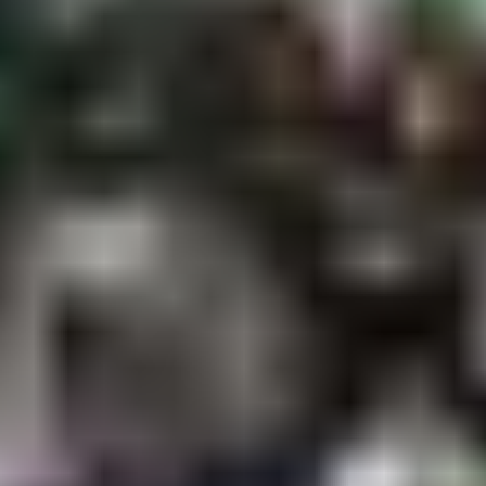
controladas, pois se afetarem o comportamento dos
jogadores em campo, tudo pode acabar mais cedo do que se
esperava.
Em favor da seleção, um retrospecto ao qual os mexicanos
se agarram: seus melhores resultados em Copas foram
justamente nas edições em que foi sede: quartas de finais
em 1970 e em 1986.
O Grupo A da Copa 2026: República Tcheca,
Coreia do Sul e África do Sul
Os primeiros adversários do México na Copa 2026 são África
do Sul, Coreia do Sul e Chéquia, nesta ordem.
Podemos concluir que os mexicanos são os favoritos para
vencer o grupo, se classificando em primeiro lugar, mas
checos e sul-coreanos devem dar trabalho, em situação de
equilíbrio na previsão de segunda força. A África do Sul tende
a ser a mais fraca da chave, mas é o adversário da estreia do
México, jogo de abertura da Copa 2026 com todo o planeta