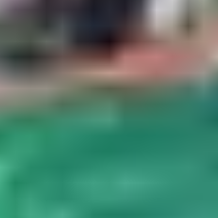
assistindo, portanto é uma partida com um tempero
especial.
O México no ranking FIFA e como isso reflete nas
odds
O México chega para a Copa 2026 como 14ª colocada no
ranking mundial da Fifa, segundo a última atualização que
consultamos ao produzir este artigo. Não por acaso, sua
posição entre as mais cotadas para vencer a Copa, nas odds
das principais plataformas de apostas, a coloca na faixa do
15º lugar, em média, cerca de uma semana antes da estreia
mexicana, que abre o Mundial deste ano.
O elenco do México em 2026: os jogadores
convocados e o perfil tático
O técnico Javier Aguirre convocou 26 nomes para sua
terceira Copa à frente da seleção mexicana, após as
experiências em 2002 e 2010. O primeiro nome que salta da