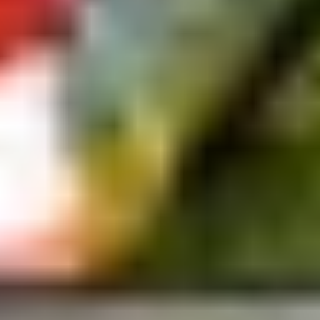
Com uma antecedência maior para a Copa 2026, esta aposta
apresentava odds entre 1.80 e 2.00. Agora, já caiu para 1.65.
Apostar no México para chegar às oitavas: o
mercado mais conservador?
Se estivéssemos diante de uma Copa como as anteriores,
em que da fase de grupos já se caia nas oitavas de finais, e
considerando o retrospecto mexicano de sempre atingir
esta etapa há várias Copas, apostar no México para atingir
as oitavas de finais seria um mercado conservador.
No entanto, agora as oitavas estão uma etapa à frente, com
uma fase eliminatória que a antecede, e portanto está mais
difícil ficar entre os 16 melhores. Sendo assim, está mais para
ousada do que conservadora a escolha México para Rodada
de Eliminação nas oitavas de finais, pagando atualmente 3.30
na Superbet.
A aposta de valor no México: chegar às quartas