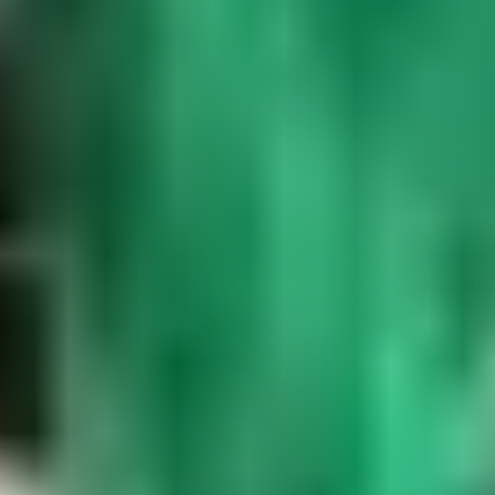
⚽️ México vencer África do Sul: 1.44 a 1.46
⚽️ México vencer Coreia do Sul: 1.85 a 1.87
⚽️ México vencer Chéquia: 1.75 a 2.00
Comparativo de odds do México entre as
principais casas
🇲🇽 México para ser
campeão
da Copa
Superbet
Novibet
Bet365
75.00
81.00
67.00
🇲🇽 México para ser
líder
do grupo A
Superbet
Novibet
Bet365
1.65
1.70
1.68