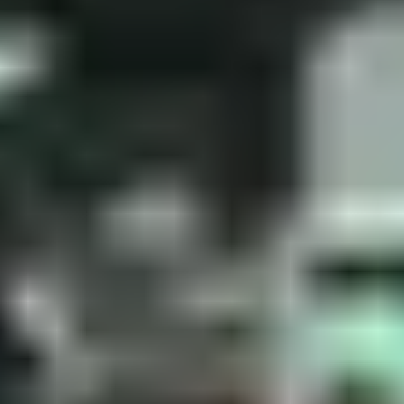
(incluindo 2026), atrás apenas da potências Brasil, Alemanha,
Argentina e Itália neste quesito.
México na Copa 2026: Contexto e O
Que Esperar
O México como sede: como jogar em casa muda
as odds e o comportamento da seleção
Para a enorme maioria dos participantes, a Copa é um
torneio para o qual o seu time precisa viajar a outro país, se
aclimatar, viver uma temporada distante da sua nação e
segurar a saudade enquanto continua na disputa. Menos
para as seleções dos países-sede, e em 2026 o México é um
deles.
Certamente que jogar no próprio país amplia as
possibilidades de êxito de qualquer seleção, fazendo suas
odds de vitória caírem. Porém, o fator ansiedade e a pressão
por responder aos anseios da torcida precisam ser