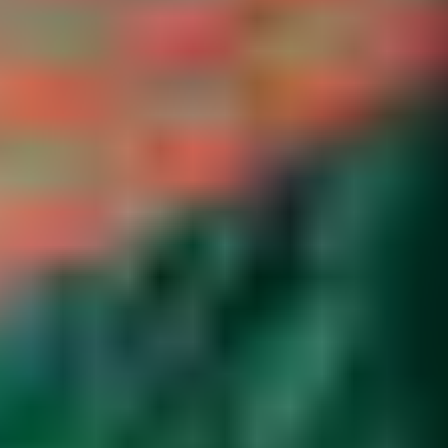
superar "a maldição do quinto jogo" com um novo
ingrediente neste caldo: com uma fase a mais do que as
Copas anteriores, em função do aumento de 32 para 48
participantes, agora o quinto jogo não é mais as quartas de
finais, mas justamente as oitavas.
Depois das três partidas da etapa inicial, em seus grupos, as
seleções classificadas jogam o primeiro eliminatório na fase
16 avos de finais, ou 1/16 avos - o quarto jogo, portanto.
Quem passa faz o quinto jogo nas oitavas, o sexto nas
quartas e os quatro melhores fazem necessariamente oito
partidas - a semifinal + final ou disputa de terceiro lugar.
O que mudou na seleção mexicana que poderia
quebrar o padrão histórico
Além da confiança por jogar em casa, algo que sempre fez
bem ao desempenho mexicano em Copas, a torcida pode se
animar por conta da mudança de comando técnico da Copa
passada para a atual. Jogador em 1986 e treinador em 2010, o
velho conhecido Javier Aguirre traz o peso de sua