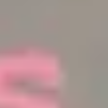
no México é a segunda, contra a Coreia do Sul.
Mercados a evitar: por que apostar no México
para campeão não tem valor nas odds atuais
A aposta no México como vencedor da Copa chega a pagar
81 vezes hoje, o que parece um valor estratosférico, se
considerado isoladamente. Mas as chances são muito raras,
basta realizar uma análise preditiva e verificar as forças que
se colocarão no caminho mexicano para um eventual título
inédito.
Estratégias para Apostas no México
na Copa 2026
Apostar no México antes do torneio versus
durante a fase de grupos
Como estratégia, compensa mais apostar no México para