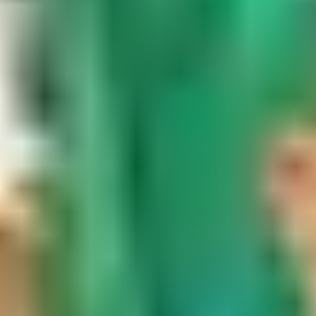
A Maldição do Quinto Jogo: O Maior
Risco para Quem Aposta no México
O que é a maldição do quinto jogo e quando ela
começou
A "maldição" que tem assobrado o México em Copas do
Mundo é não alcançar o quinto jogo. Nas últimas 8 Copas,
desde 1994, a eliminação veio nas oitavas de finais ou antes.
1994 a 2022: 8 edições seguidas de eliminação
nas oitavas ou antes
Em 1994, a Copa foi a última edição com 24 participantes.
Depois dos três jogos na fase de grupos, o México caiu nas
oitavas para a Bulgária, nos pênaltis.
Em 1998, com 32 seleções, o México foi novamente às
oitavas e parou ali: derrota para a Alemanha. Quatro anos