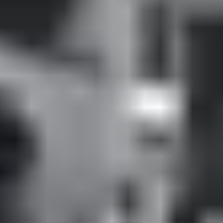
Diário de apostas
Palpites de hoje
Promoções
Campeonatos
Guia de Apostas
Casas de apostas legalizadas
Como apostar
Podcasts
Vídeos
Blog
Cassino
Jogos populares