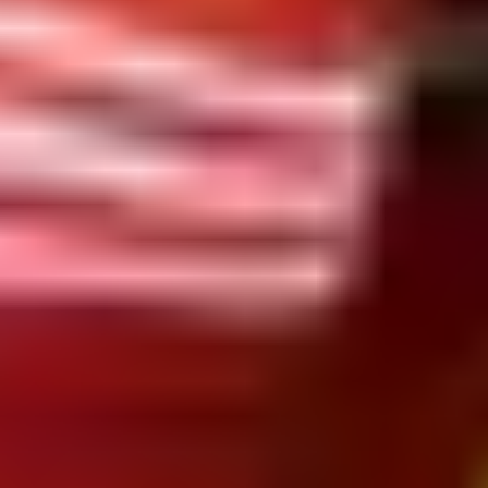
Como dissemos, se for além das oitavas de finais o México
terá de jogar fora de seu país, nos Estados Unidos
necessariamente. Mesmo que conte com grande apoio de
seus torcedores por ser um país vizinho, os mexicanos
perdem o fator sede como vetor de favoritismo. Assim, a
tendência é que as odds sejam ajustadas para cenários de
menor probabilidade de sucesso do México, o que depende
também do nível do seu oponente.
Jogadores do México para Apostar
nos Mercados Individuais
Raul Jimenez: a principal referência ofensiva e
os mercados de gol
Apenas um jogador convocado por Aguirre atua na mais
prestigiada liga nacional do mundo do futebol, a Premier
League. Jimenez é centroavante no Fulham, e com 35 anos e
1,89 m de altura se coloca como um pivô e prendedor de