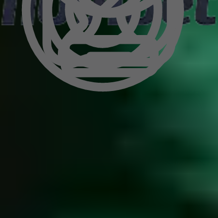
📊 Odds do Resultado Final (em 8 de junho): México 1.80,
Empate 3.55, Chéquia: 4.65
Análise: Previsão de ser a parada mais dura do grupo para o
México, provavelmente com a liderança para definir (mas a
depender dos resultados das duas primeiras rodadas para
os dois países, claro).
Qual posição o México tende a terminar no
Grupo A: líder ou segundo
O México é favoritíssimo para se classificar e com grandes
chances de acabar como líder no grupo A, na teoria. Esse
cenário passa muito pela estreia, pois é a largada na
classificação da chave e em tese a África do Sul é o
adversário mais fraco do grupo.
O confronto mais difícil do grupo para o México:
o que os dados mostram
Teoricamente, o confronto mais difícil do grupo para o