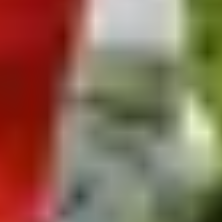
com melhor relação entre odds e probabilidade:
Odds
Mercado
Jogador
Superbet
Jogador para marcar gol
Raul Jimenez
2.37
Jogador para dar
Roberto
3.20
assistência
Alvarado
Jogador para receber
Edson Alvarez
3.20
cartão
Melhores Mercados para Apostar no
México na Copa 2026
Apostar no México para vencer o Grupo A: o
mercado com melhor relação odds e chance
Sendo o favorito para ganhar o Grupo A, o México tem as
menores odds para este mercado futuro. Porém, a depender
da cotação, pode valer a pena a entrada.