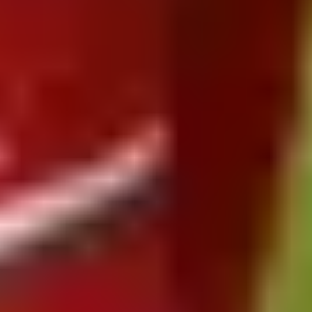
bolas a serviço do ataque mexicano. Olho nele para
mercados de marcador de gols, chutes no gol e cabeceios
no gol, afinal é o artilheiro do elenco na Era Aguirre e top 3 da
seleção na história.
Santiago Giménez: movimentação para criar
espaços no ataque
O atacante de 25 anos do Milan, da Itália, é um dos pontas de
boa movimentação para tabelar com Jimenez e buscar
oportunidades de finalizar, além de Roberto Alvarado, Alexis
Vega e Álvaro Fidalgo. Considere suas probabilidades para
mercados de assistência e finalização no gol.
Edson Álvarez: o volante mais valioso e
mercados de desarme e cartão
Volante do Fenerbahce, da Turquia, Edson Álvarez está entre
os jogadores de maior valor de mercado do elenco mexicano
na Copa. Analise se compensa apostar nele para desarmes,
faltas e cartões.