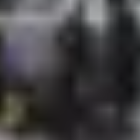
Melhores cassinos online
Links úteis
Quem somos
Jogo Responsável
Fale conosco
Casas Legalizadas
Jogos de cassino
Guia de Apostas
Palpites
Campeonatos
Casas Legalizadas
Jogos de cassino
Guia de Apostas
Blog
Notícias Copa 2026
Apostas no México na Copa 2026: Odds, Grupo A, Fator Sede
e Como Apostar na El Tri