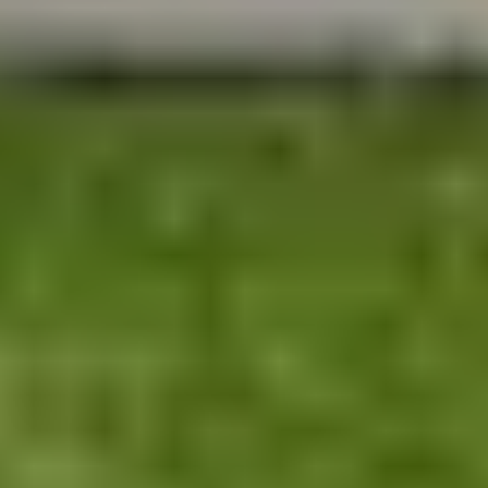
restando poucas etapas a atingir o feito, apresenta sinais de
provável fracasso.
Como uma seleção para ser campeã da Copa, que inicie
muito bem, porém apresente fragilidades e dificuldades para
conseguir as vitórias nos últimos mata-matas, e chegue a
uma semifinal, por exemplo, com seus dois melhores
jogadores lesionados, fora de combate.
É preciso levar em conta, também, o peso dessa aposta
futura na sua gestão de banca total, qual seria o impacto
desse ganho no seu saldo, o quanto você depende dele para
manter sua estratégia de apostas na Copa, aspectos
pessoais que variam de apostador para apostador.
Conclusão
O México é uma das seleções mais interessantes para se
apostar na Copa 2026, pois é uma força mediana, sem a
badalação das mais cotadas para acabar entre os
semifinalistas, mas ao mesmo tempo de potencial para fazer