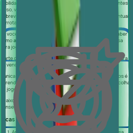
habilidades, tempo e sorte para vencer os cassinos. Antes
disso, você poderá perder - e a melhor maneira de
sobreviver a isto é estar preparado para lidar com eventuais
derrotas.
Se você é novo no jogo de cassino, certifique-se de saber
como
administrar seu saldo
antes de se sentar à mesa
para jogar.
A arte de administrar uma banca de cassino é o que separa
os vencedores dos perdedores.
A única maneira de sobreviver e tentar bater os cassinos é
aprender a usar o seu dinheiro e como basear suas escolhas
de jogo nas apostas que você pode pagar.
Abaixo temos uma
lista
bem interessante de dicas e
conselhos que servirão para qualquer apostador.
Dicas para apostar nos Cassinos
Antes de se sentar à mesa para jogar, você precisa