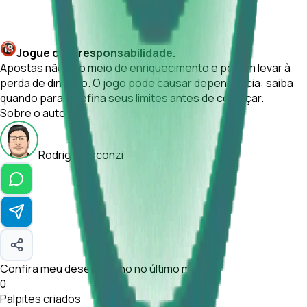
Jogue com responsabilidade.
Apostas não são meio de enriquecimento e podem levar à
perda de dinheiro. O jogo pode causar dependência: saiba
quando parar! Defina seus limites antes de começar.
Sobre o autor
Rodrigo Disconzi
Confira meu desempenho no último mês:
0
Palpites criados