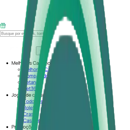
Melhores Cassinos
Melhores Cassinos
Comparador de cassino
Betano
Bet365
Jogos de cassino
Todos os jogos
Roleta
Crash
Cassino ao Vivo
Promoções