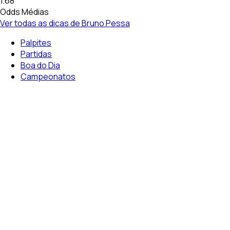
1.68
Odds Médias
Ver todas as dicas de Bruno Pessa
Palpites
Partidas
Boa do Dia
Campeonatos