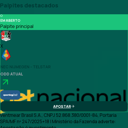
Palpites destacados
EM ABERTO
Palpite principal
X
NEC NIJMEGEN
-
TELSTAR
ODD ATUAL
APOSTAR
Ventmear Brasil S.A., CNPJ 52.868.380/0001-84, Portaria
SPA/MF nº 247/2025
+18 | Ministério da Fazenda adverte:
Aposta não é investimento