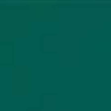
Diário de apostas
Palpites de hoje
Promoções
Campeonatos
Guia de Apostas
Casas de apostas legalizadas
Como apostar
Podcasts
Vídeos
Blog
Cassino
Jogos populares