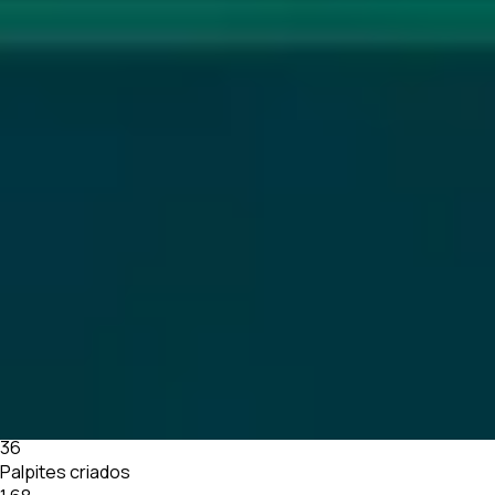
JOGUE NA BETNACIONAL
Jogue com responsabilidade.
Apostas não são meio de enriquecimento e podem levar à
perda de dinheiro. O jogo pode causar dependência: saiba
quando parar! Defina seus limites antes de começar.
Sobre o autor
Bruno Pessa
Editor de conteúdo e tipster do a10
Confira meu desempenho no último mês:
36
Palpites criados