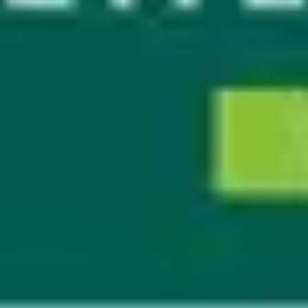
JOGUE NA BETNACIONAL
🧦 Bilhete Pronto Moderado - para o
dia 06/07/2026
⬆️ Primeira e única aposta - Turbinaço
Betnacional odds 3.00
Nosso primeiro e único palpite é no jogo entre
Estados
Unidos e Bélgica
, também pela Copa do Mundo.
O jogo eliminatório pela fase das oitavas de finais está
programado para 21h (de Brasília), em Seattle, nos EUA.
Pulisic é considerado o maestro do meio-de-campo
estadunidense, chegando no ataque para concluir,
assim como De Bruyne realiza na Bélgica.
Conclusão
:
Recomendamos o Turbinaço da
Betnacional para Pulisic e De Bruyne darem pelo
menos um chute a gol durante o tempo