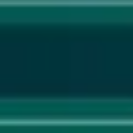
Bruno Pessa
36
palpites
Atualização
Tempo de leitura
4
min
Aqui no aposta10, criamos diariamente bilhetes prontos para
você apostar em jogos de futebol. São 3 modelos de
bilhetes:
As odds ficam próximas de 2 ou um pouco
Bilhete
mais ⬆️
Conservador
Bilhete
Pode atingir odds entre 3 e 5 ⬆️⬆️
Moderado
Nesta opção as odds passam de 4 e
Bilhete Ousado
podem ir além ⬆️⬆️⬆️
Analise os três bilhetes, escolha seus favoritos e vamos te