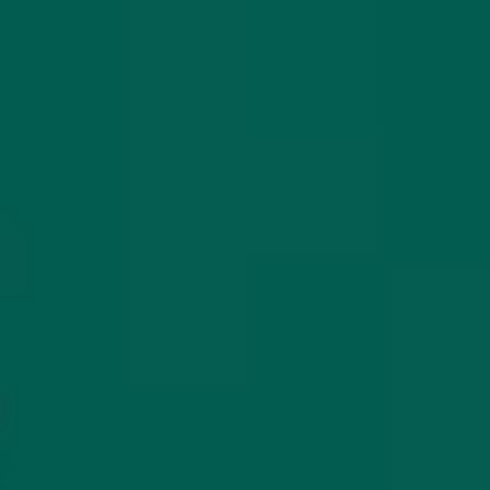
Resultado Final (*com PA): EUA com odds 2.30 na
Betnacional
.