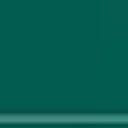
O que precisamos para vencer neste bilhete de
odds
4.25
da Betnacional:
Os EUA ganharem no tempo regulamentar (se abrirem
dois gols, a aposta é paga mesmo que não sustente o
placar)
A Espanha ganhar no tempo regulamentar (se abrirem
dois gols, a aposta é paga mesmo que não sustente o
placar)