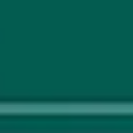
O que precisamos para vencer neste bilhete de
odds 3.45
da
Stake
:
O Liège derrotar o Leuven.
O Bari ganhar na Itália. Empate devolve a aposta.
JOGUE NA STAKE
Jogue com responsabilidade.
Apostas não são meio de enriquecimento e podem levar à
perda de dinheiro. O jogo pode causar dependência: saiba
quando parar! Defina seus limites antes de começar.
Sobre o autor