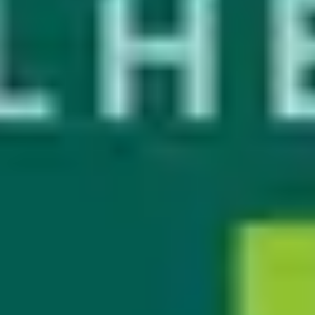
Conclusão
: Além da melhor campanha, o time
mandante vem numa série invicta estável.
Palpite em
Res. Final: Orense com odds 1.57 na Stake
⬆️ Segunda Aposta
O segundo palpite neste bilhete é em
Nacional Potosí
x Club Aurora
agora na Bolívia.
O jogo inicia às 20h (de Brasília), pela rodada 6 do
Campeonato Boliviano.
Duelo de campanhas próximas na tabela, pois o
Nacional é o oitavo com 7 pontos e o Aurora o quarto
com 9.
Conclusão
: Mesmo jogando fora de casa, o Aurora é
um dos poucos invictos neste início de trneio.
Palpite
em Dupla Chance: Empate ou Aurora com odds 1.86
na Stake