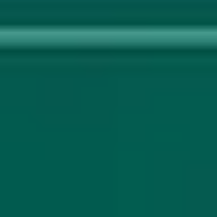
Diário de apostas
Palpites de hoje
Promoções
Campeonatos
Guia de Apostas
Casas de apostas legalizadas
Como apostar
Podcasts
Vídeos
Blog
Cassino
Jogos populares