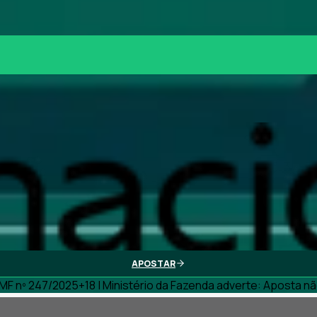
APOSTAR
/MF nº 247/2025
+18 | Ministério da Fazenda adverte: Aposta n