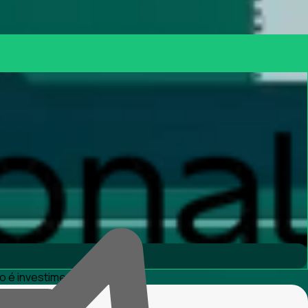
ão é investimento