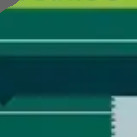
 Celje +1 a 1.45
Mainz ou Empate a 1.35