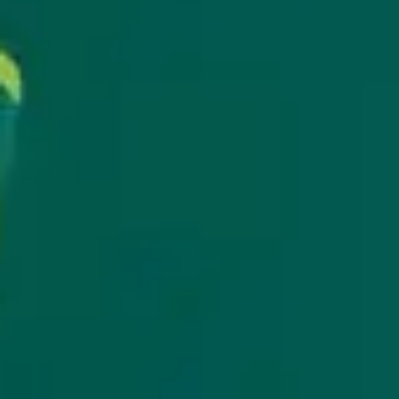
Diário de apostas
Palpites de hoje
Promoções
Campeonatos
Guia de Apostas
Casas de apostas legalizadas
Como apostar
Podcasts
Vídeos
Blog
Cassino
Jogos populares