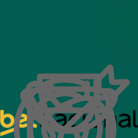
classificação aos torneios europeus. O time está na
sétima posição, com quatro jogos de invencibilidade.
Conclusão:
Em duelo de opostos, a rede tem tudo
para balançar nos dois lados ao longo dos 90
minutos. Odds de 1.84 na Betnacional.