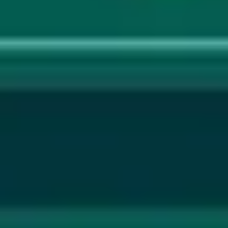
⬆️Segunda Aposta
O nosso segundo e último palpite no bilhete é Al-Hilal x
Al-Nassr.
O confronto será disputado a partir das 14h30 (de
Brasília), pelo Campeonato Árabe.
O Al-Hilal disparou de vencer seus compromissos. A
equipe de Inzaghi mostrou competência para evoluir o
futebol apresentado na temporada e tomou a ponta.
Enquanto isso, o Al-Nassr de Jorge Jesus e Cristiano
Ronaldo, tentam sair da crise. São três jogos sem
vencer, com duas derrotas e um empate.
Conclusão:
Devido ao retrospecto de cada um, a
vitória do Al-Hilal pode ocorrer. Palpite: Triunfo do Hilal
com odd 1.94 na Betnacional.