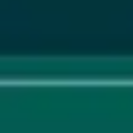
basta clicar no botão "copiar bilhete" e automaticamente ele
será enviado para sua página na BetNacional.
As odds são atualizadas periodicamente e estão sujeitas a
alterações sem aviso prévio.
Vamos aos
bilhetes prontos
usando como base os jogos
de quarta-feira, dia
12/01/2026
:
🥫 Bilhete Pronto Conservador - para
o dia 12/01/2026​
⬆️Primeira Aposta
Nossa primeira entrada neste bilhete é na França. O
jogo entre PSG e Paris FC será disputado no
Parc des Princes.
O desafio será realizado a partir das 16h45 (de Brasília),
pela Copa da França.
O PSG é um dos times mais fortes da Europa.