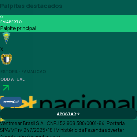
Palpites destacados
EM ABERTO
Palpite principal
X
ESTORIL
-
FAMALICAO
ODD ATUAL
APOSTAR
Ventmear Brasil S.A., CNPJ 52.868.380/0001-84, Portaria
SPA/MF nº 247/2025
+18 | Ministério da Fazenda adverte:
Aposta não é investimento