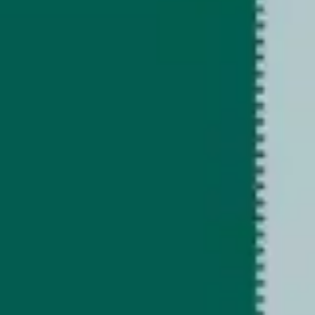
 Total de Gols: Menos de 2.5 com odds 1.46 na Novibet.
o: Menos de 0.5 com odds 2.25 na Novibet
.