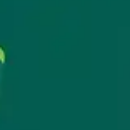
🧦 Bilhete Pronto Moderado - para o d
⬆️ Primeira Aposta
Nosso primeiro palpite é no jogo entre
Cuiabá x Botaf
O jogo será disputado às 21h30 (de Brasília), na Arena 
A equipe matogrossense está um ponto atrás da paulista
Conclusão
: Panorama de equilíbrio e jogo travado, po
⬆️ Segunda Aposta
O segundo palpite neste bilhete é em
Marília x Portu
O jogo inicia às 20h (de Brasília), no interior de SP, abr
Garantidos na A2 de 2027, os times de melhor campanha
Conclusão
: Cenário de jogo com muito estudo, cautel