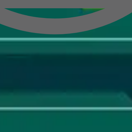
 Novibet: