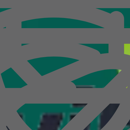
 você apostar em jogos de futebol. São 3 modelos de bilhetes
uco mais ⬆️
em ir além ⬆️⬆️⬆️
irecionar para a aposta na
Novibet
.
me o horário dos jogos se aproxima e principalmente quando e
 selecionados de quarta-feira, dia
22/04/2026
:
o dia 22/04/2026
Crew x Los Angeles Galaxy
pela MLS.