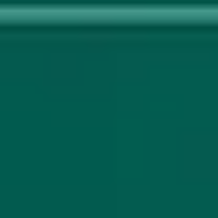
Diário de apostas
Palpites de hoje
Promoções
Campeonatos
Guia de Apostas
Casas de apostas legalizadas
Como apostar
Podcasts
Vídeos
Blog
Cassino
Jogos populares