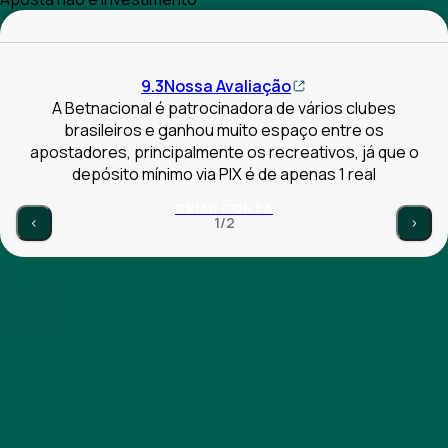
9.3
Nossa Avaliação
A Betnacional é patrocinadora de vários clubes
brasileiros e ganhou muito espaço entre os
apostadores, principalmente os recreativos, já que o
depósito mínimo via PIX é de apenas 1 real
CRIAR CONTA
1
/
2
<
>
Criar conta
Bilhetes Prontos nos Jogos
de Hoje - 22/12/2025