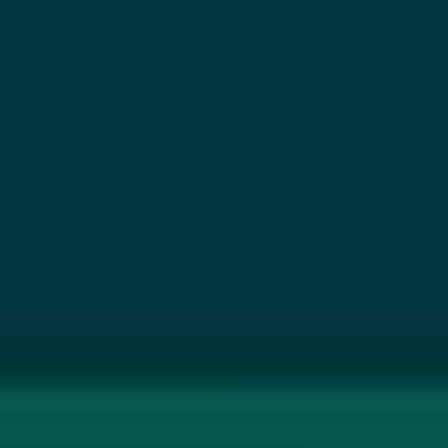
Diário de apostas
Palpites de hoje
Promoções
Campeonatos
Guia de Apostas
Casas de apostas legalizadas
Como apostar
Podcasts
Vídeos
Blog
Cassino
Jogos populares
Melhores cassinos online
Links úteis
Quem somos
Jogo Responsável
Fale conosco