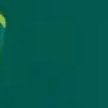
Diário de apostas
Palpites de hoje
Promoções
Campeonatos
Guia de Apostas
Casas de apostas legalizadas
Como apostar
Podcasts
Vídeos
Blog
Cassino
Jogos populares