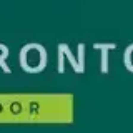
Melhores cassinos online
Links úteis
Quem somos
Jogo Responsável
Fale conosco
Casas Legalizadas
Jogos de cassino
Guia de Apostas
Palpites
Campeonatos
Casas Legalizadas
Jogos de cassino
Guia de Apostas
Blog
Bilhetes Prontos
Bilhetes Prontos nos Jogos de Hoje - 27/05/2026