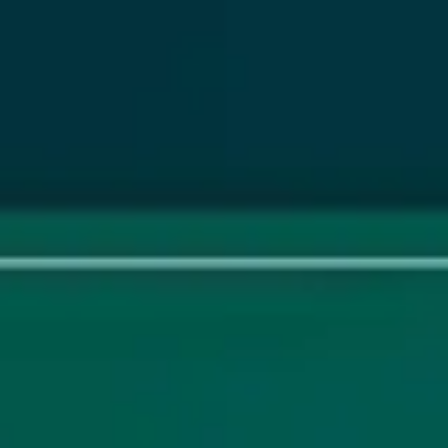
Diário de apostas
Palpites de hoje
Promoções
Campeonatos
Guia de Apostas
Casas de apostas legalizadas
Como apostar
Podcasts
Vídeos
Blog
Cassino
Jogos populares
Melhores cassinos online
Links úteis
Quem somos
Jogo Responsável
Fale conosco