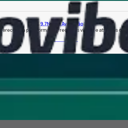
9.7
Nossa Avaliação
t oferece uma plataforma com recursos visuais e atrativos q
CRIAR CONTA
Criar conta
e Hoje - 27/05/2026