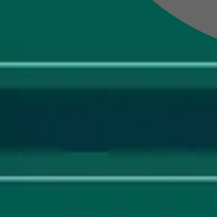
O que precisamos para vencer neste bilhete de
odds 2.29
da
Os dois times marcarem OU sair 3 ou mais gols em BH.
O Vasco sair vencedor no Rio (se abrir dois gols de va