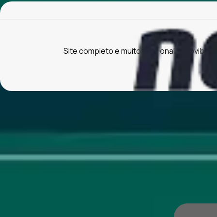
Site completo e muito funcional: a Novibe
Bilhetes Prontos nos Jogos d
Bruno Pessa
27
palpites
Atualização