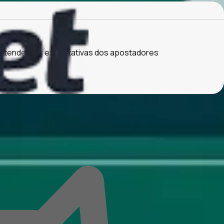
ue atendem as expectativas dos apostadores