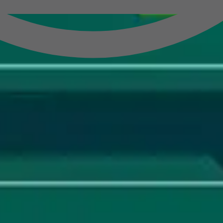
 Novibet:
ntagem, a aposta já é paga, mesmo que não sustente a vitóri