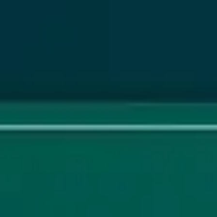
Diário de apostas
Palpites de hoje
Promoções
Campeonatos
Guia de Apostas
Casas de apostas legalizadas
Como apostar
Podcasts
Vídeos
Blog
Cassino
Jogos populares
Melhores cassinos online
Links úteis
Quem somos
Jogo Responsável
Fale conosco