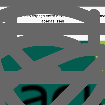
9.3
Nossa Avaliação
ros e ganhou muito espaço entre os apostadores, principalmen
apenas 1 real
CRIAR CONTA
1
/
3
Criar conta
e Hoje - 29/06/2026