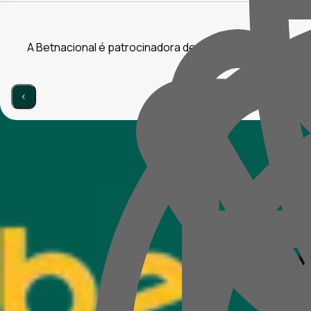
A Betnacional é patrocinadora de vários clubes brasilei
<
Bilhetes Prontos nos Jogos d
Bruno Pessa
36
palpites
Atualização
Tempo de leitura
4
min