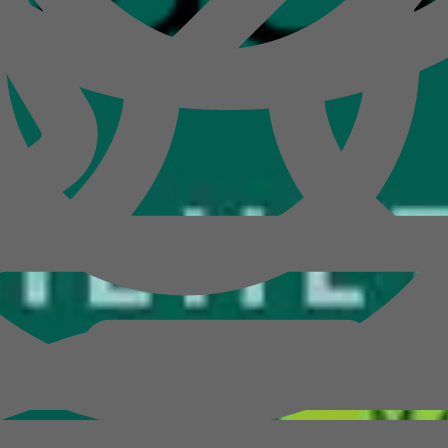
 você apostar em jogos de futebol. São 3 modelos de bilhetes
uco mais ⬆️
em ir além ⬆️⬆️⬆️
irecionar para a aposta na
Betnacional
.
me o horário dos jogos se aproxima e principalmente quando e
 selecionados de segunda-feira, dia
29/06/2026
:
o dia 29/06/2026
entre
Alemanha e Paraguai
em Boston.