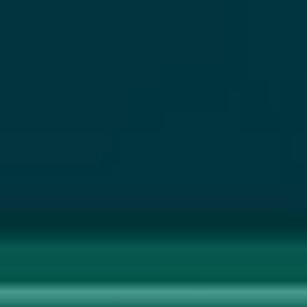
Diário de apostas
Palpites de hoje
Promoções
Campeonatos
Guia de Apostas
Casas de apostas legalizadas
Como apostar
Podcasts
Vídeos
Blog
Cassino
Jogos populares
Melhores cassinos online
Links úteis
Quem somos
Jogo Responsável
Fale conosco