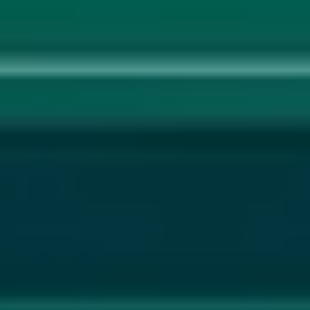
basta clicar no botão "copiar bilhete" e automaticamente ele
será enviado para sua página na BetNacional.
As odds são atualizadas periodicamente e estão sujeitas a
alterações sem aviso prévio.
Vamos aos
bilhetes prontos
usando como base os jogos
desta quinta-feira, dia
13/11
/2025
:
🥫 Bilhete Pronto Conservador - para
o dia 13/11/2025
1️⃣
Primeira Aposta
Nosso primeiro jogo deste bilhete conservador será na
Europa, às 16h45 de Brasília com
Irlanda x Portugal
O duelo é pela rodada 5 do grupo F das Eliminatórias da
Uefa para a Copa 2026.
Os portugueses lideram a chave 5 pontos à frente dos
húngaros. Se saírem da rodada de hoje com 4 ou mais