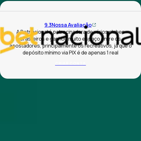
9.3
Nossa Avaliação
A Betnacional é patrocinadora de vários clubes
brasileiros e ganhou muito espaço entre os
apostadores, principalmente os recreativos, já que o
depósito mínimo via PIX é de apenas 1 real
CRIAR CONTA
Criar conta
Bilhetes Prontos nos Jogos
para Hoje - 13/11/25