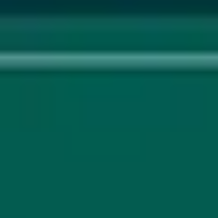
Probabilidades/Odds @3.31
O que precisamos para ganhar uma aposta nesse bilhete
pronto da BetNacional:
A Inglaterra vencer a Sérvia com ao menos 2 gols de
margem.
A Itália derrotar Moldávia com 3 ou mais gols de
vantagem.
COPIAR O BILHETE NA BETNACIONAL