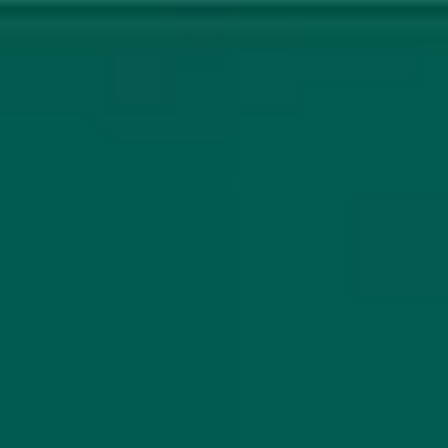
Diário de apostas
Palpites de hoje
Promoções
Campeonatos
Guia de Apostas
Casas de apostas legalizadas
Como apostar
Podcasts
Vídeos
Blog
Cassino
Jogos populares