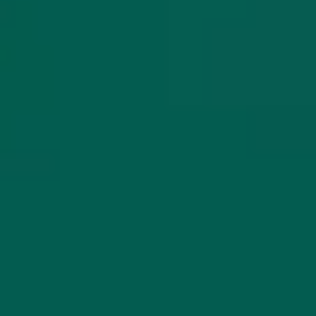
Probabilidades/Odds @4.41
O que precisamos para ganhar uma aposta nesse bilhete
pronto da BetNacional:
Tanto França quanto Ucrânia marcarem gol.