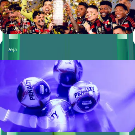
Veja as odds para o Campeonato Paulista 2025