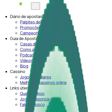
Diário de apostas
Palpites de hoje
Promoções
Campeonatos
Guia de Apostas
Casas de apostas legalizadas
Como apostar
Podcasts
Vídeos
Blog
Cassino
Jogos populares
Melhores cassinos online
Links úteis
Quem somos
Jogo Responsável
Fale conosco