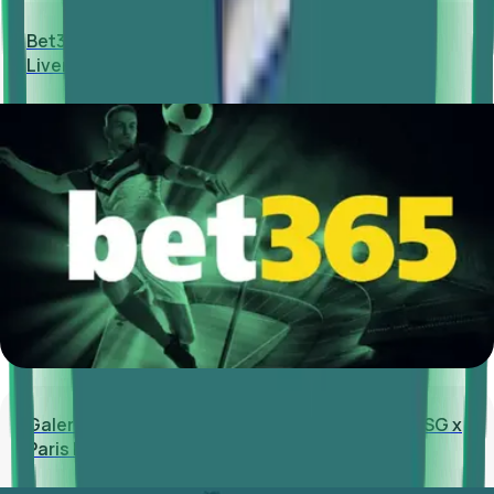
Bet365 faz Super Aumentada para encontro do
Liverpool na FA CUP
Galera Bet faz promoção para clássico entre PSG x
Paris FC pela Copa da França