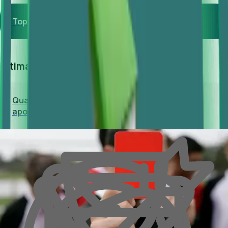
Top 10 ligas para apostar em mais de 2.5 gols
Últimas do blog
Qual o impacto das novas regras do VAR nas
apostas