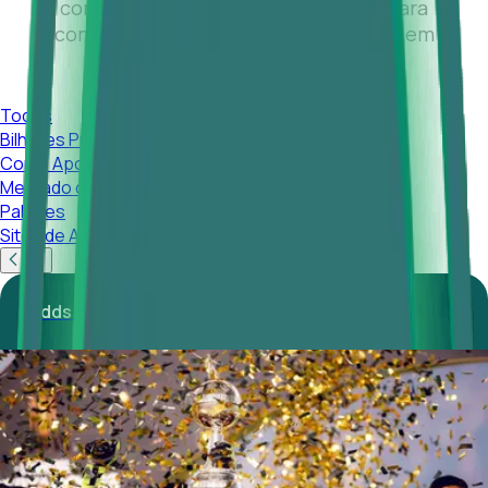
como mercados de apostas e odds para
competições importantes, jogadores em
destaque e muito mais.
Todos
Bilhetes Prontos
Como Apostar
Mercado de Apostas
Palpites
Sites de Apostas
Odds para campeão do Intercontinental 2025