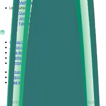
Melhores cassinos online
Links úteis
Quem somos
Jogo Responsável
Fale conosco
Casas Legalizadas
Jogos de cassino
Guia de Apostas
Palpites
Campeonatos
Casas Legalizadas
Jogos de cassino
Guia de Apostas
Futebol
Artigos que relacionam apostas e futebol,