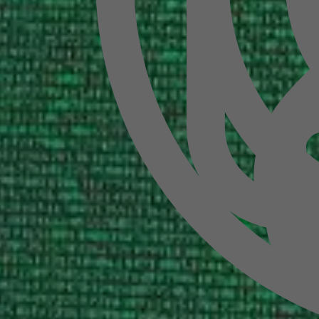
Como recuperar dinheiro perdido em 
Primeiramente, para quem acha que existe caminho de volta 
plataforma de apostas com os quais você concordou quando c
Aqui não estamos falando de casos em que algum bug da plat
busque o que é direito seu, acionando os canais de atendime
Agora, se você perdeu dinheiro em casa de aposta por conta
perdeu, ou próximo disso, temos de advertir que não será p
apostadores.
Dinheiro perdido em apostas se recup
Pode ser que você mude sua estratégia, seja mais prudente,
do que reds, mas esse caminho não servirá sempre, nem par
Aposta não é tiro certeiro nem investimento sem risco. É sem
Simplificando a situação, existem duas maneiras de lidar com