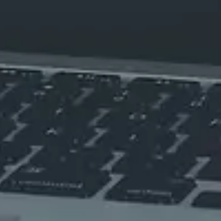
o
de derrotas cada vez maiores, geradoras de abalos emocio
ceiro, mas também de danos à saúde mental.
ar o dinheiro perdido nas bets?
ima, já faz parte ou está perto de se manifestar na sua roti
e do jogo ou fica incomodado e afetado a ponto de tentar r
s a esse comportamento, seja por meios próprios, com auxíl
o apostador no fundo de um poço cada vez maior...
anto delas está comprometido com as apostas. Se o que você
iso respeitar essa condição.
nas apostas, suspendê-las ao menos até as coisas voltarem a
rtamentos compulsivos de jogo, ou outros problemas assoc