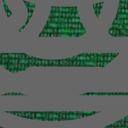
casa de aposta
no dinheiro que se aposta e se perde: se tudo ocorreu dentr
riou sua conta e passou a fazer suas entradas, não tem vol
aforma tenha lhe induzido ao erro, concluído uma aposta se
nto da plataforma, começando pelo suporte ao apostador, e s
 de apostas perdedoras, os famosos reds, e quer saber como
or meio de mais apostas que você conseguirá isso.
"Não se r
era?
 disciplinado com a gestão de banca, identifique onde estav
a todos, de forma que não podemos recomendar aos apostado
pre arriscado.
 esse risco inerente e as perdas que sempre farão parte da v