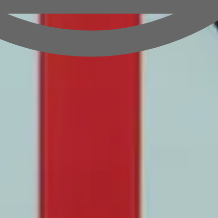
O/U.
/U.