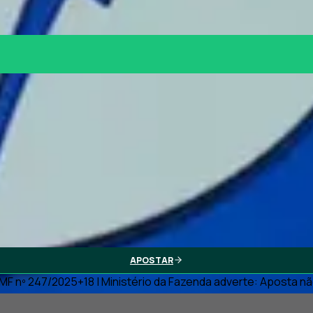
APOSTAR
1
/
2
/MF nº 247/2025
+18 | Ministério da Fazenda adverte: Aposta n