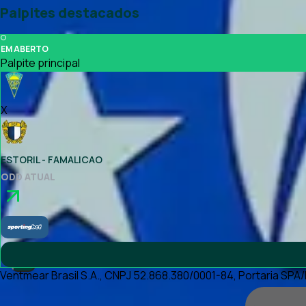
Palpites destacados
EM ABERTO
Palpite principal
X
ESTORIL
-
FAMALICAO
ODD ATUAL
<
Ventmear Brasil S.A., CNPJ 52.868.380/0001-84, Portaria SPA