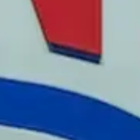
Linha Projetada:
New York Jets -2,5
Total:
47
Total Projetado:
52
🏈
Registros:
Cowboys 2-2 ATS e 2-2 O/U, Jets 2-2 ATS e 3-1
Denver Broncos x Philadelphia Eagles (14:00,
📺
ESPN2 e
Linha:
Philadelphia Eagles -3,5
Linha Projetada:
Denver Broncos -6
Total:
43,5
Total Projetado:
36
🏈
Registros:
Broncos 1-2-1 ATS e 1-3 O/U, Eagles 3-1 ATS e 2
Miami Dolphins x Carolina Panthers (14:00)
Linha:
Miami Dolphins -1
Linha Projetada:
Carolina Panthers -4