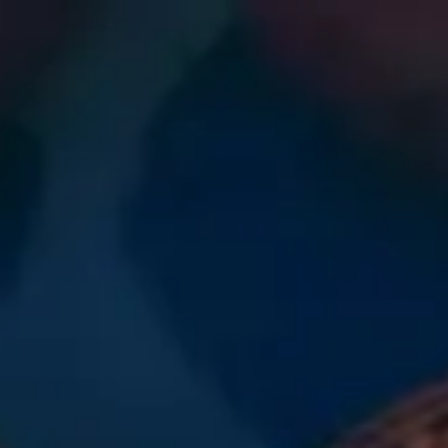
Diário de apostas
Palpites de hoje
Promoções
Campeonatos
Guia de Apostas
Casas de apostas legalizadas
Como apostar
Podcasts
Vídeos
Blog
Cassino
Jogos populares
Melhores cassinos online
Links úteis
Quem somos
Jogo Responsável
Fale conosco