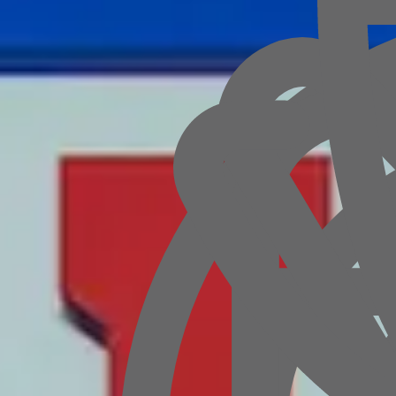
NFL: Linhas Projetadas - Se
Gustavo Zambrano
0
palpites
Atualização
Tempo de leitura
3
min
Linhas Projetadas pelo tipster
Gustavo Zambrano
, para os
Para entender o uso e a ciência por trás dessas projeções, l
NFL: Linhas Projetadas - Semana 05
Quinta-Feira 02/10
Thursday Night Football: San Francisco 49ers x Los Ange