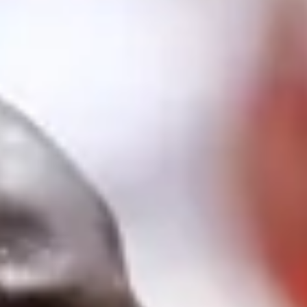
Melhores cassinos online
Links úteis
Quem somos
Jogo Responsável
Fale conosco
Casas Legalizadas
Jogos de cassino
Guia de Apostas
Palpites
Campeonatos
Casas Legalizadas
Jogos de cassino
Guia de Apostas
Blog
Notícias Copa 2026
Odds 4.00 do empate e mais bets de destaque em Bélgica x
Egito