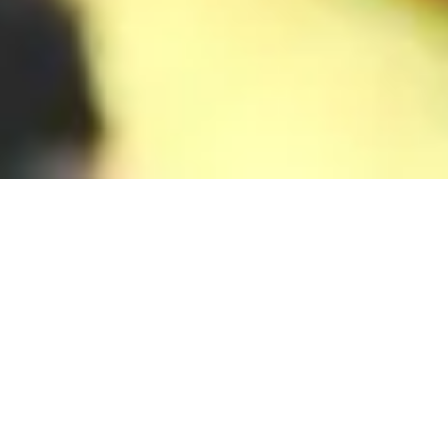
1.68
Odds Médias
Ver todas as dicas de Bruno Pessa
Palpites
Partidas
Boa do Dia
Campeonatos