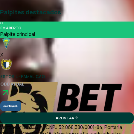
Palpites destacados
EM ABERTO
Palpite principal
X
ESTORIL
-
FAMALICAO
ODD ATUAL
APOSTAR
Ventmear Brasil S.A., CNPJ 52.868.380/0001-84, Portaria
SPA/MF nº 247/2025
+18 | Ministério da Fazenda adverte: