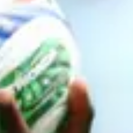
goleiro egípcio e a bola foi parar no fundo das redes.
Mais um gol para a conta de Lukaku? Não exatamente. O
replay deixou claro que acabou sendo gol contra do lateral-
direito Hany. E quem apostou em
gol contra
deve ter
gargalhado no fim da história! Odds
11.00
no bolso.