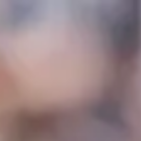
Diário de apostas
Palpites de hoje
Promoções
Campeonatos
Guia de Apostas
Casas de apostas legalizadas
Como apostar
Podcasts
Vídeos
Blog
Cassino
Jogos populares
Melhores cassinos online
Links úteis
Quem somos
Jogo Responsável
Fale conosco