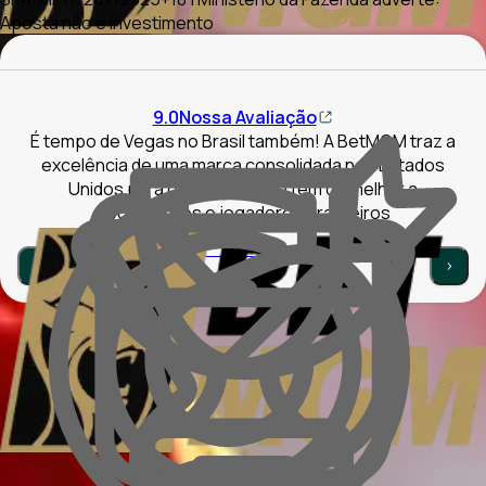
Aposta não é investimento
9.0
Nossa Avaliação
É tempo de Vegas no Brasil também! A BetMGM traz a
excelência de uma marca consolidada nos Estados
Unidos para oferecer o que tem de melhor a
apostadores e jogadores brasileiros
CRIAR CONTA
1
/
2
<
>
Criar conta
Odds 4.00 do empate e mais
bets de destaque em Bélgica