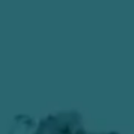
Diário de apostas
Palpites de hoje
Promoções
Campeonatos
Guia de Apostas
Casas de apostas legalizadas
Como apostar
Podcasts
Vídeos
Blog
Cassino
Jogos populares
Melhores cassinos online
Links úteis
Quem somos
Jogo Responsável
Fale conosco