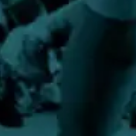
 14 jogos em casa.
os contra o Manchester City (3-1 em casa e 3-2 fora).
drid:
1.16