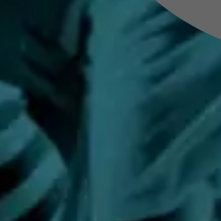
Arsenal
Empate
Bayer Leverkusen
1.27
5.75
11.00
Odds para Classificar
: Arsenal
1.11
| Bayer Leverkusen
⚽️ Chelsea x PSG
Resultado do jogo de ida
: PSG 5 x 2 Chelsea
Estatística relevante:
Chelsea não perdeu nenhum dos seus últimos 5 jogos 
Chelsea
Empate
Paris Saint Germain
2.05
4.20
3.00