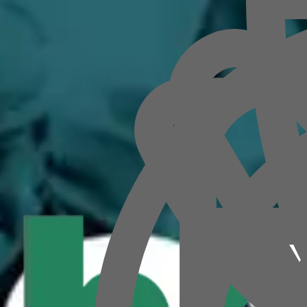
Atualização
Tempo de leitura
3
min
A
Champions League
realiza os jogos de volta da fase de oit
Confira a seguir as cotações da
Bet365
para o mercado de Re
(lembrando que essas odds estão sujeitas a variações até o i
Criar conta na Bet365
Palpites do Aposta10 para todos os jogos das oita
Odds Bet365 Playoffs Champions Lea
Terça-Feira, 17 de março de 2026
⚽️ Sporting x Bodo/Glimt
Resultado do jogo de ida
: Bodo 3 x 0 Sporting