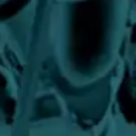
Odds para Classificar
: Chelsea:
10.00
| PSG:
1.062
⚽️ Manchester City x Real Madrid
Resultado do jogo de ida: Real Madrid 3 x 0 Manchester City
Estatísticas relevantes:
O Manchester City não perdeu nenhum dos seus últimos
Na temporada passada, o Real Madrid venceu os dois jog
Manchester City
Empate
Real Madrid
1.50
5.25
5.00
Odds para Classificar
: Manchester City:
5.00
| Real Ma