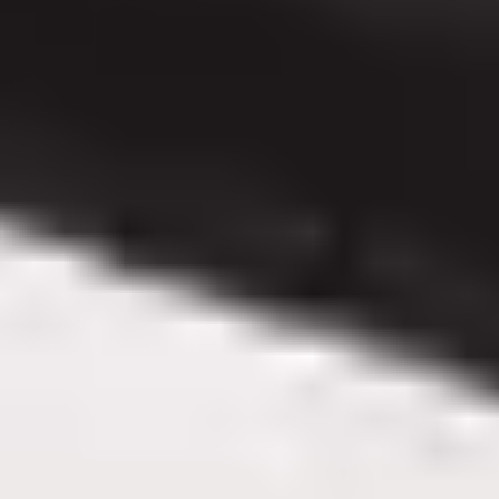
por ‘erro zero’, a tendência é que os confrontos fiquem mais
presos ao meio-campo. É claro que, em algumas
oportunidades pinte um 7 a 1 Alemanha ou até mesmo a
última decisão, onde seis gols saíram durante o confronto,
mas é raro de acontecer. Conforme o torneio avance, menos
gols devem acontecer.
As Copas com mais e menos jogos acima da
linha de gols
Se pegarmos o contexto histórico, as cinco primeiras Copas
contaram com uma quantidade de gols absurdas. Podemos
dizer que é algo até mesmo inimaginável para os dias atuais.
Copa
Média de gols
Copa 1954
5,38
Copa 1938
4,67