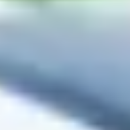
de dados estatísticos que podem lhe ajudar a analisar as
seleções e realizar entradas com mais segurança.
Portanto, mergulhe nesta experiência e veja em qual fase os
jogos contam com mais gols, quais seleções tem uma
característica ofensiva e quem pode definir no mercado de
bola na rede.
O Que Significa Mais de 2.5 Gols
O mercado de gols é um dos mais interessantes e utilizados
nas apostas. É claro que o tradicional 1x2 chama a atenção,
mas este apresenta a diferença de investir na quantidade ao
longo dos 90 minutos. Para ele dar green, é necessário que o
confronto tenha pelo menos três gols ou mais.
Como funciona a aposta em mais de 2.5 gols
O mercado de mais de 2.5 gols no jogo tem uma dinâmica
básica. Durante o confronto, para vencer é necessário que