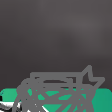
2018: 2,64 gols por jogo
2022: 2,68 gols por jogo
Fases com maior incidência de jogos abertos
É claro que a fase de grupos é marcada por muitos gols. Ela é
a favorita e a preferida dos apostadores que gostam do
mercado de gols. Por se tratar dos jogos iniciais e não ter
o risco de eliminação a todo instante, a tendência é que os
confrontos fiquem mais abertos.
Nesta edição, abrimos o destaque para a fase 32 avos. Para
entendemos, ela será a fase antes das oitavas de final.
Sendo assim, as seleções mais frágeis medem forças com
favoritos e o desequilíbrio técnico pode pesar na quantidade
de gols.