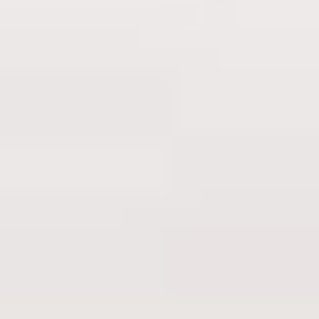
Copa 1934
4,12
Copa 1950
4,00
Copa 1930
3,89
Em relação a linha de gols baixa, podemos destacar outras
quatro edições.
Copa
Média de gols
Copa 1990
2,21
Copa 2010
2,23