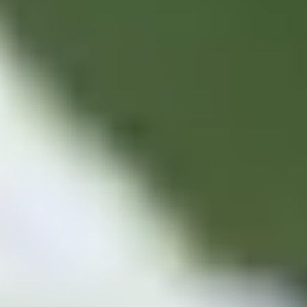
Seleções africanas e asiáticas com tendência
de jogos abertos
Longe do status de favoritas, as seleções africanas e
asiáticas correm por fora. Vale ficar atento a jogos pontuais,
como, por exemplo, o Japão, que está garantido em mais
uma Copa e vem de histórico positivo contra adversários
importantes, como, por exemplo, Brasil e Inglaterra.
Como Identificar Jogos com
Potencial para Muitos Gols
Identificar jogos com potencial de gols podem contar com
diversas características. É importante olhar a média de gols
dos rivais, o estilo de jogo, quantidade de bons jogadores e
claro, se existe uma diferença técnica gritante entre os
adversários.