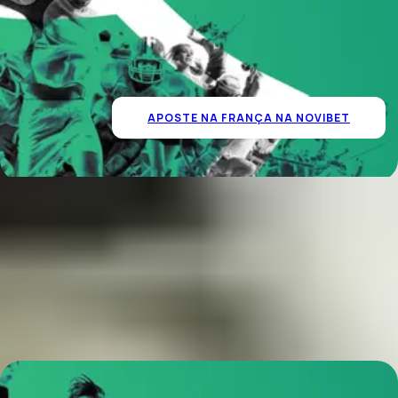
APOSTE NA FRANÇA NA NOVIBET
Argentina: equilíbrio tático ou jogos abertos?
A Argentina é uma verdadeira incógnita para esta
competição. Atual campeã, o selecionado albiceleste está
envelhecido e isso pode pesar contra. Porém, a esperança é
a qualidade dos atletas. Entre eles, Lionel Messi, que vem
para o seu último Mundial.