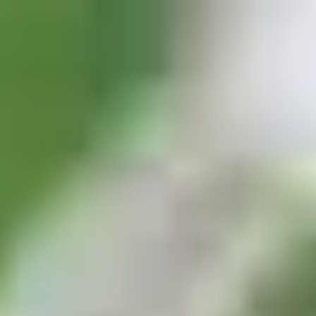
Diário de apostas
Palpites de hoje
Promoções
Campeonatos
Guia de Apostas
Casas de apostas legalizadas
Como apostar
Podcasts
Vídeos
Blog
Cassino
Jogos populares
Melhores cassinos online
Links úteis
Quem somos
Jogo Responsável
Fale conosco