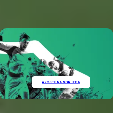
Haaland está a esperança de uma Copa positiva. Sendo
assim, vale ficar de olho no desempenho da equipe ao longo
do torneio. Nas Eliminatórias, uma média assustadora de 4.6
gols por jogo.
APOSTE NA NORUEGA