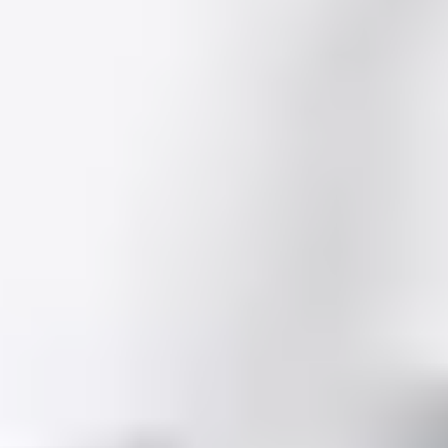
abertos na fase de grupos
Assim que a Copa inicia, a fase de grupos apresenta
resultados, em sua maioria, jogos repletos de gols. Podemos
até considerar uma justificativa simples, mas que faz total
sentido. Por contar com três jogos na fase inicial, as
seleções têm o direito de errar. Se perder na estreia, tem
pelo menos dois compromissos para se recuperar.
Em relação aos favoritos, muitos apostam suas fichas em
placares mais robustos até mesmo por saldo de gols e
mexer com os duelos de mata-mata. Em algumas ocasiões,
ser mais comedido no quesito gols, pode lhe colocar em
chaveamento mais complicado até a decisão.
Diferenças entre seleções ofensivas e equipes
mais reativas
As seleções ofensivas tendem a jogar de forma mais intensa
a caminho do gol. Ao longo dos compromissos,
a característica é apresentar um futebol vertical e que