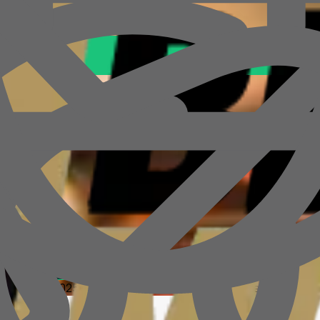
APOSTAR
/MF nº 247/2025
+18 | Ministério da Fazenda adverte: Aposta n