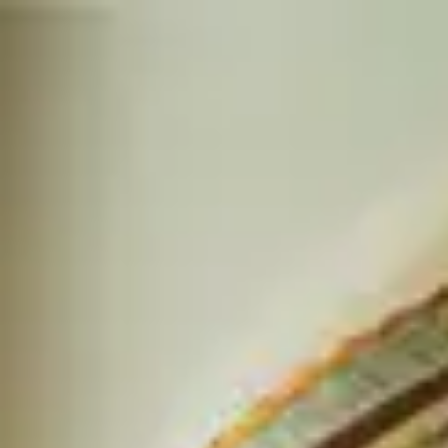
Diário de apostas
Palpites de hoje
Promoções
Campeonatos
Guia de Apostas
Casas de apostas legalizadas
Como apostar
Podcasts
Vídeos
Blog
Cassino
Jogos populares
Melhores cassinos online
Links úteis
Quem somos
Jogo Responsável
Fale conosco