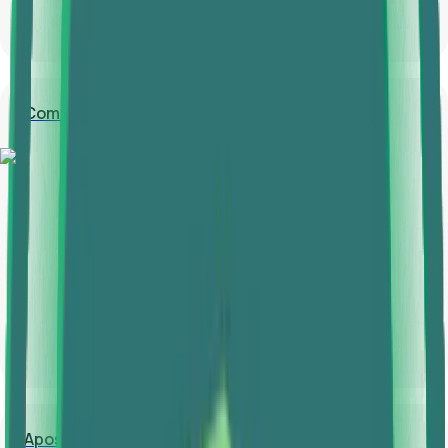
Como fazer boas apostas esportivas ao vivo
Aposte na TwitchTV