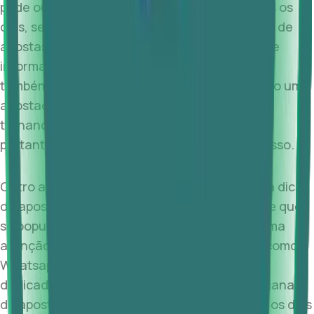
pode ouvir nosso podcast sobre apostas todos os
dias, seja onde estiver. Além de pegar as dicas de
apostas que oferecemos, você também recebe
informações sobre os prognósticos de hoje, e
também tem a oportunidade de aprender como um
apostador de sucesso analisa suas apostas,
tornando-se um apostador mais criterioso e,
portanto, aumentando suas chances de sucesso.
Outro atrativo muito popular do nosso blog é a dica
de aposta diária em corrida de galgos, esporte que
se populariza a cada dia no país, e já possui uma
atenção muito interessante em plataformas como
Whatsapp e Telegram, com grupos imensos
dedicados às apostas em galgos, inclusive o canal
do aposta10 no Telegram e Whatsapp. Todos os dias