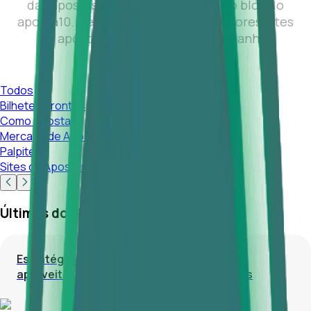
das apostas esportivas está aqui no blog do
aposta10. Desde dicas sobre os melhores sites
de apostas até estratégias para ganhar
dinheiro apostando.
Todos
Bilhetes Prontos
Como Apostar
Mercado de Apostas
Palpites
Sites de Apostas
Últimas do blog
Estratégia de Apostas no tênis: Como se
aproveitar da fadiga acumulada e de lesões