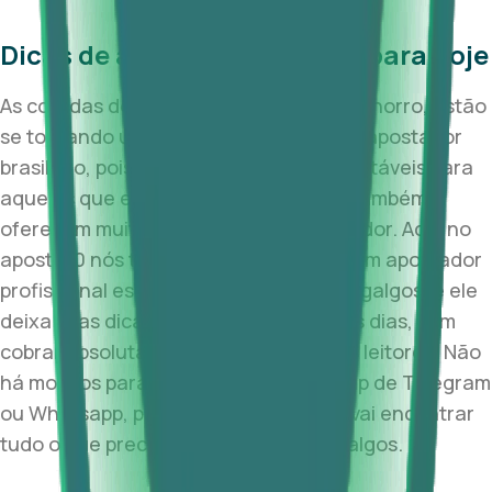
Dicas de apostas em galgos para hoje
As corridas de galgos, ou corrida de cachorro, estão
se tornando uma verdadeira paixão do apostador
brasileiro, pois as apostas são muito rentáveis para
aqueles que entendem do assunto, e também
oferecem muita emoção para o apostador. Aqui no
aposta10 nós temos em nossa equipe um apostador
profissional especialista em corrida de galgos, e ele
deixa suas dicas nesta página todos os dias, sem
cobrar absolutamente nada de nossos leitores. Não
há motivos para você assinar grupos vip de Telegram
ou Whatsapp, pois nesta página você vai encontrar
tudo o que precisa para apostar em galgos.