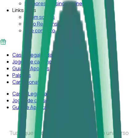
Melhores cassinos online
Links úteis
Quem somos
Jogo Responsável
Fale conosco
Casas Legalizadas
Jogos de cassino
Guia de Apostas
Palpites
Campeonatos
Casas Legalizadas
Jogos de cassino
Guia de Apostas
Blog
Tudo que você precisa saber sobre o universo