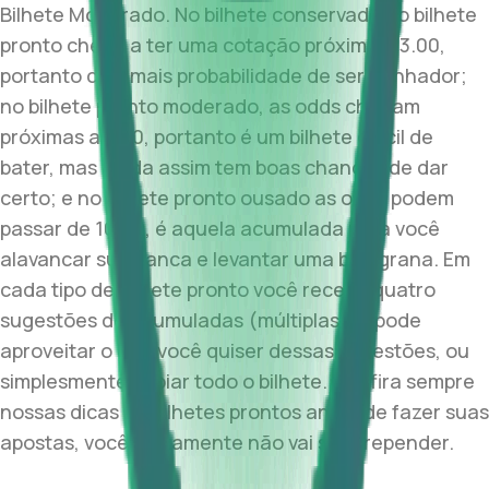
Bilhete Moderado. No bilhete conservador, o bilhete
pronto chega a ter uma cotação próxima a 3.00,
portanto com mais probabilidade de ser ganhador;
no bilhete pronto moderado, as odds chegam
próximas a 7.00, portanto é um bilhete difícil de
bater, mas ainda assim tem boas chances de dar
certo; e no bilhete pronto ousado as odds podem
passar de 10.00, é aquela acumulada para você
alavancar sua banca e levantar uma boa grana. Em
cada tipo de bilhete pronto você recebe quatro
sugestões de acumuladas (múltiplas), e pode
aproveitar o que você quiser dessas sugestões, ou
simplesmente copiar todo o bilhete. Confira sempre
nossas dicas de bilhetes prontos antes de fazer suas
apostas, você certamente não vai se arrepender.