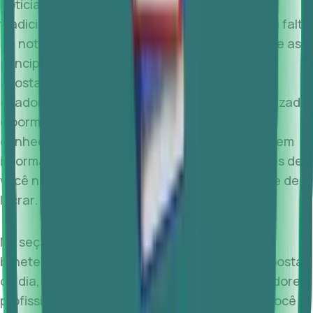
notícias sobre este mercado nos veículos
tradicionais da mídia brasileira. Para suprir esta falta
de notícias, o aposta10 criou a seção Blog, onde as
principais notícias relacionadas ao mercado de
apostas esportivas são postadas por nossos
criadores de conteúdo, sempre de forma atualizada
e pormenorizada. Nas apostas esportivas o
conhecimento é dinheiro, então quanto mais bem
informado você estiver, maiores são as chances de
você não deixar passar nenhuma oportunidade de
lucrar.
Na seção de blog você também tem acesso a
bilhetes prontos com algumas das melhores apostas
do dia, feita especialmente por um dos apostadores
profissionais que fazem parte do nosso time. Você