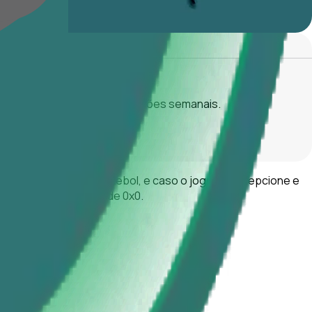
 e participar de novas promoções semanais.
ê pode apostar em futebol, e caso o jogo te decepcione e
e reembolso em caso de 0x0.