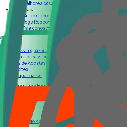
Melhores cassinos online
Links úteis
Quem somos
Jogo Responsável
Fale conosco
Casas Legalizadas
Jogos de cassino
Guia de Apostas
Palpites
Campeonatos
Casas Legalizadas
Jogos de cassino
Guia de Apostas
Promoções de Apostas
Betano