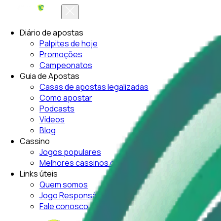
Diário de apostas
Palpites de hoje
Promoções
Campeonatos
Guia de Apostas
Casas de apostas legalizadas
Como apostar
Podcasts
Vídeos
Blog
Cassino
Jogos populares
Melhores cassinos online
Links úteis
Quem somos
Jogo Responsável
Fale conosco