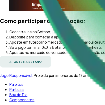
Como participar da promoção:
Cadastre-se na Betano;
Deposite para começar a apostar;
Aposte em futebol no mercado Intervalo/Final ou Resul
Se o jogo terminar 0x0, a Betano devolve seu dinheiro;
Apostas no mercado de vencedor da partida não são c
APOSTE NA BETANO
Jogo Responsável
. Proibido para menores de 18 anos. Jogu
Palpites
Partidas
Boa do Dia
Campeonatos