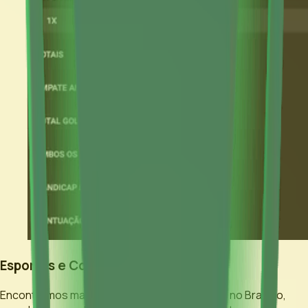
Esportes e Competições
Encontramos mais de 15 esportes diferentes no Brazino,