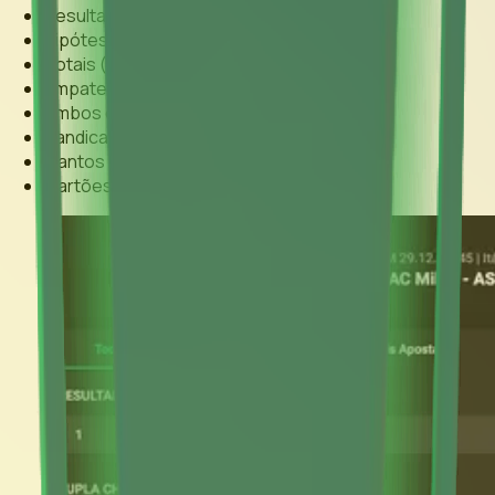
Resultado Final
Hipótese Dupla
Totais (mais/menos)
Empate Anula a Aposta
Ambos os times a marcar
Handicap Asiático
Cantos (Escanteios)
Cartões