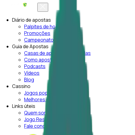
Diário de apostas
Palpites de hoje
Promoções
Campeonatos
Guia de Apostas
Casas de apostas legalizadas
Como apostar
Podcasts
Vídeos
Blog
Cassino
Jogos populares
Melhores cassinos online
Links úteis
Quem somos
Jogo Responsável
Fale conosco