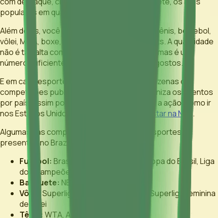
com destaque, claro, para o futebol e basquete, os mais
populares em qualquer casa de apostas.
Além deles, você também pode apostar em tênis, beisebol,
vôlei, MMA, boxe, tênis de mesa e até eSports. A quantidade
não é tão alta como de casas como a Stake, mas é um
número suficiente para atender a todos os gostos.
E em cada esporte disponível há algumas dezenas de
competições publicadas. A plataforma organiza os eventos
por país, assim podemos ir direto onde está a ação, como ir
nos Estados Unidos no Basquete para
apostar na NBA
.
Algumas das competições dos principais esportes
presentes no Brazino 777 são:
Futebol:
Brasileirão, Libertadores, Copa do Brasil, Liga
dos Campeões
Basquete:
NBA, NBA, EuroLiga
Vôlei:
Superliga masculina de vôlei e Superliga feminina
de vôlei
Tênis:
WTA, ATP, Grand Slams