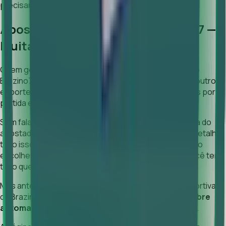
precisar pedir auxílio ao suporte, mas paciência).
Apostas esportivas no Brazino 777 —
Muitas opções para você
Quem gosta de fazer apostas esportivas encontra no
Brazino777 os principais campeonatos de futebol (e outros
esportes, claro) do mundo, tem dezenas de mercados por
partida e odds competitivas.
Sem falar dos recursos de apostas que facilitam a vida do
apostador, como cashout, por exemplo. Nós iremos detalhar
tudo isso nas próximas linhas, só saiba desde já que ao
escolher o Brazino 777 para apostar em esportes você terá
tudo que precisa.
Mas antes de mergulharmos na área de apostas esportivas
da Brazino, um lembrete útil: essa parte do site
não abre
automaticamente
quando você entra na plataforma.