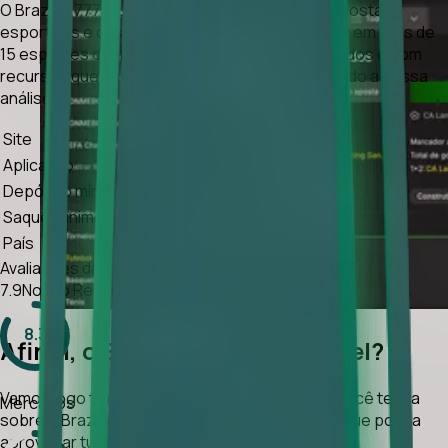
O Brazino 777 é uma plataforma que oferece apostas
esportivas e cassino online. Você pode apostar em mais de
15 esportes diferentes, em centenas de mercados e com
recursos que ajudam. Veja tudo sobre o site lendo a nossa
análise.
Site
www.brazino777.bet.br
Aplicativo
Depósito mínimo
R$ 10,00
Saque mínimo
R$ 1,00
País
Brasil
Avaliações da Brazino 777
7.9
Nosso Review
8.3
Afinal, o Brazino 777 é confiável?
Vamos logo tratar de tirar qualquer dúvida que você tenha
Mercados
sobre o Brazino 777 ser confiável ou não, para que possa
aproveitar tudo que a plataforma disponibiliza.