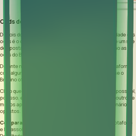
Odds do Brazino 777
Depois do quesito confiabilidade, a questão da qualidade das
odds é o que os jogadores mais querem saber sobre um site
de apostas. E para quem tem dúvidas sobre como são as
odds do Brazino777, nós temos a resposta.
Durante nossa análise, comparamos as odds da plataforma
com algumas de suas concorrentes para entender se o
Brazino oferece boas cotações.
Claro que comparar todos os mercados é missão impossível,
por isso, escolhemos um jogo de uma liga popular e outro de
menos apelo para ver como estavam as odds em cenários
opostos.
Comparativo de odds
Brazino 777 no jogo entre Botafogo
e Mirassol, da Série A do Brasileirão, no mercado de