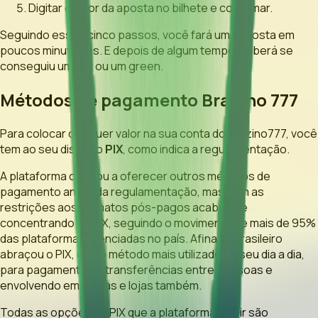
Digitar o valor da aposta no bilhete e confirmar.
Seguindo esses cinco passos, você fará uma aposta em
poucos minutinhos. E depois de algum tempo, saberá se
conseguiu um red ou um green.
Métodos de pagamento Brazino 777
Para colocar qualquer valor na sua conta do Brazino777, você
tem ao seu dispor o
PIX
, como indica a regulamentação.
A plataforma chegou a oferecer outros métodos de
pagamento antes da regulamentação, mas com as
restrições aos formatos pós-pagos acabou se
concentrando no PIX, seguindo o movimento de mais de 95%
das plataformas licenciadas no país. Afinal, o brasileiro
abraçou o PIX, como método mais utilizado no seu dia a dia,
para pagamentos e transferências entre pessoas e
envolvendo empresas e lojas também.
Todas as opções de PIX que a plataforma exibir são