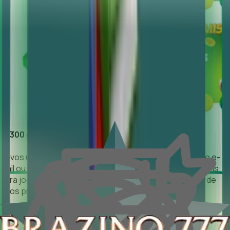
🎁 300 giros grátis para verificados
Novos usuários que verificarem sua conta, confirmando e-
mail ou número de telefone, receberão 300 rodadas grátis
para jogar diferentes slots durante 7 dias, em pacotes de
giros pré-determinados.
🎁 Cashback semanal de até 12%