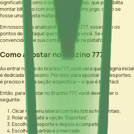
significativos como o criador de apostas, que possibilita
montar bilhetes com eventos do mesmo jogo, como se
fosse uma aposta múltipla.
Em nossos dias analisando o Brazino777, esses são os
pontos de destaque que temos para você. Se está
convencido, crie sua conta e aposte na plataforma.​
Como apostar no Brazino 777
Ao entrar no site do brazino777, você verá que a página inicial
é dedicada ao cassino. Por isso, para apostar nos esportes,
é preciso ir até a seção específica — o que é bem fácil.
Então, para apostar no Brazino 777, você deve fazer o
seguinte:
Clicar no menu lateral com três listras horizontais;
Rolar a tela até a opção “Esportes”;
Escolher o esporte e depois a competição;
Escolher a partida e o mercado;