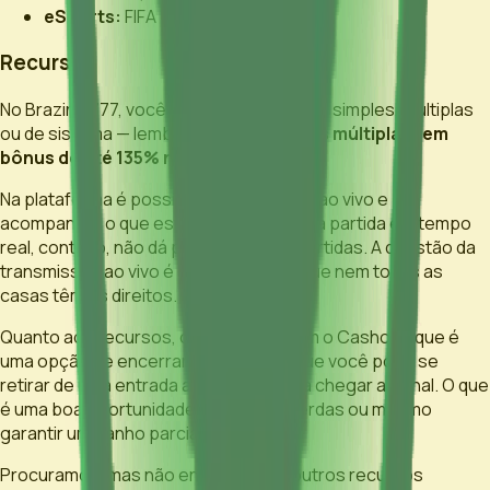
eSports:
FIFA
Recursos
No Brazino 777, você pode fazer apostas simples, múltiplas
ou de sistema — lembrando que
apostas múltiplas tem
bônus de até 135% no bilhete
.
Na plataforma é possível fazer apostas ao vivo e
acompanhar o que está acontecendo na partida em tempo
real, contudo, não dá para assistir às partidas. A questão da
transmissão ao vivo é complicada porque nem todas as
casas têm os direitos.
Quanto aos recursos, o Brazino777 tem o Cashout, que é
uma opção de encerrar a aposta em que você pode se
retirar de uma entrada antes da partida chegar ao final. O que
é uma boa oportunidade de diminuir perdas ou mesmo
garantir um ganho parcial.
Procuramos, mas não encontramos outros recursos