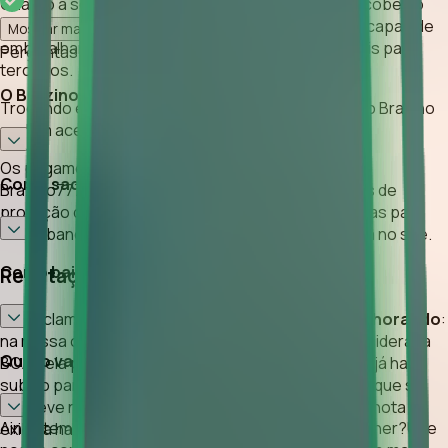
Quanto à segurança, todo o site do 777 Brazino é coberto
pela tecnologia de criptografia SSL 256-bit, que é capaz de
Mostrar mais
embaralhar as informações e torná-las inacessíveis para
Perguntas Frequentes
terceiros.
O Brazino 777 é confiável?
Trocando em miúdos, isso significa que só você e o Brazino
podem acessar essas informações sensíveis.
Os pagamentos também são bastante seguros no
Como sacar no Brazino777?
Brazino777, porque a plataforma atende às normas de
proteção de dados e as transferências só são feitas para
conta bancária de mesma titularidade da registrada no site.
Como baixar o Brazino 777 app?
Reputação no Reclame Aqui
No Reclame Aqui, a
reputação
do Brazino
vem melhorando
:
na nossa checagem de setembro de 2025, foi considerada
Qual o valor do depósito no Brazino777?
BOA pela plataforma, em novembro do mesmo ano já havia
subido para
ÓTIMA
, com uma nota média de 8.2/10, que se
manteve nos meses seguintes. Em abril de 2026, a nota
Ainda tem dúvidas sobre qual casa de aposta escolher?
Use
exibida havia subido para 8.5 e em maio atingiu
8.7
.