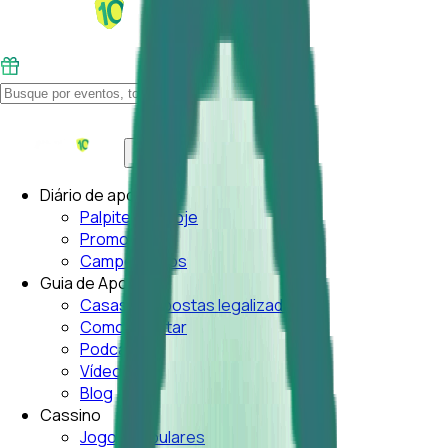
Diário de apostas
Palpites de hoje
Promoções
Campeonatos
Guia de Apostas
Casas de apostas legalizadas
Como apostar
Podcasts
Vídeos
Blog
Cassino
Jogos populares