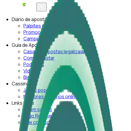
Diário de apostas
Palpites de hoje
Promoções
Campeonatos
Guia de Apostas
Casas de apostas legalizadas
Como apostar
Podcasts
Vídeos
Blog
Cassino
Jogos populares
Melhores cassinos online
Links úteis
Quem somos
Jogo Responsável
Fale conosco