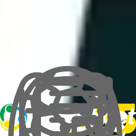
Entre as categorias e jogos, é possível iniciar a sua
experiência em BlackJack, Crazy Time, Mega Roleta
Brasileira, Bac Bo e muito mais.
Experimente a roleta e o blackjack da BetMGM e teste sua
sorte!
H2: Jogos com dealer ao vivo na
BetMGM: experiência real de cassino
Um dos pontos que a BetMGM entrega uma aproximação