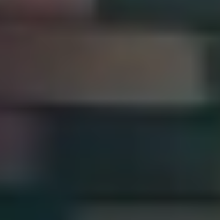
Vantagens de apostar na BetMGM:
segurança, variedade e promoções
exclusivas
As vantagens de apostar na BetMGM são inúmeras. Uma
delas é a segurança do usuário no processo de navegação.
A casa de aposta oferece um ambiente tranquilo e que
potencializa a sua experiência. Devido a sua presença no
mundo virtual, o site da plataforma dá a tranquilidade e
realizar as operações bancárias e, de quebra, contar com a
proteção dos dados.