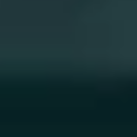
H2: Slots BetMGM: os caça-níqueis
mais jogados e lucrativos
Uma das características da BetMGM é entregar caça-níqueis
que são jogados nas casas de apostas e apresentar ótimas
opções de interação durante as rodadas. Vale super a pena
entrar na aba de cassinos do site, observar os jogos que
estão separados em categorias e iniciar a sua experiência.
Para entendermos a sua divisão dentro do site, os usuários
que tem a vivência em cassinos, podem definir pelos
destaques que ficam no topo da tela, os 'mais jogados' pelos