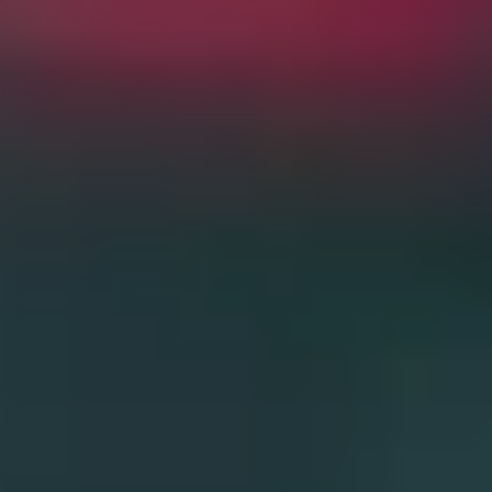
aposta inicial.
Pachinko
O Pachinko é um dos games presentes na BetMGM, que
entra com o mundo do bingo online. Nele, basta escolher
seus números e torcer para que sejam sorteados. Como no
lendário bingo tradicional, é necessário cumprir os requisitos
de preencher a cartela.
Fortune Rabbit
Assim como o Tigre Sortudo, o Fortune Rabbit aproveita a
onda de slots com personagens carismáticos e coloca o
coelho em ação. Nele, o objetivo é encontrar a combinação
ideal nas roletas e conquistar o prêmio máximo de 5.000x o
valor da aposta inicial.
Aposte nos jogos mais populares e aumente suas chances
de ganhar!