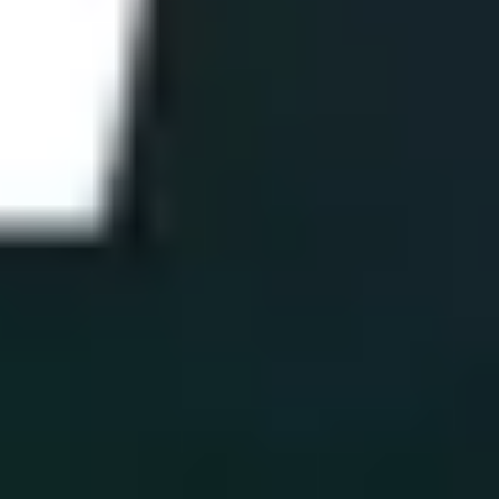
H2: Como começar a jogar na
BetMGM: passo a passo para apostar
com segurança
Clique em "Registrar": Localize o botão de registro,
geralmente no canto superior direito.
Preencha seus Dados: Informe seus dados pessoais
(nome completo, data de nascimento, CPF),
informações de contato (e-mail, telefone) e endereço.
É crucial que as informações sejam precisas.
Crie seu Login: Escolha um nome de usuário e uma
senha segura.
Aceite os Termos: Leia e aceite os Termos e