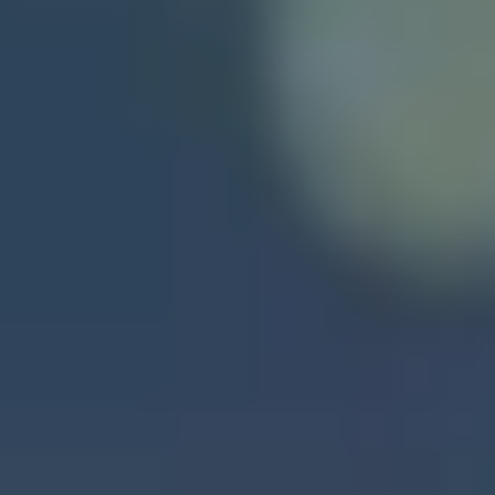
Blog
Cassino
Melhores Jogos da BetMGM — Explore os jogos mais
populares e jogue com segurança!
Melhores Jogos da BetMGM
— Explore os jogos mais
populares e jogue com
segurança!
Rafael Takacs
108
palpites
Atualização