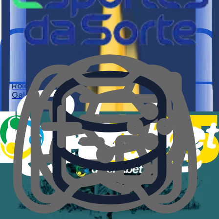
Roleta Diária oferece giros grátis para clientes
Galera Bet