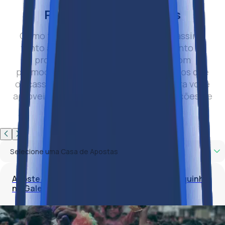
Promoções de Apostas
Como funcionam as promoções de cassino,
tanto as promoções de cadastro quanto as
promoções de recarga. Cassino com
promoções sem depósito e os requisitos que
os cassinos online costumam exigir para você
aproveitar as promoções. Top 3 promoções de
cassino.
Selecione uma Casa de Apostas
Aposte e ganhe giros grátis no slot do macaquinho
na Galera Bet