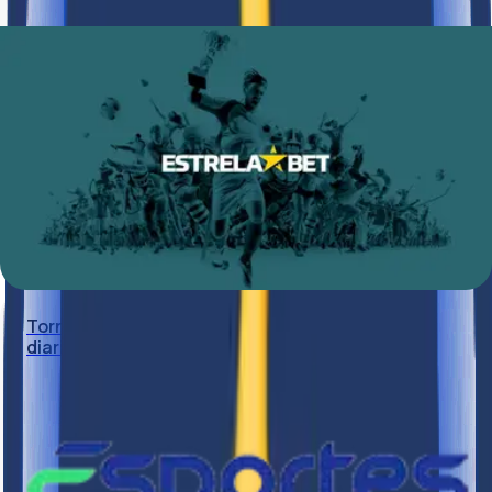
Torneio Slot Diário da Esportes da Sorte premia
diariamente com dinheiro e giros grátis