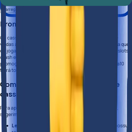
Carregar mais
Promoções cassinos 2025
Os cassinos não devem mais oferecer bônus de boas-
vindas a partir de janeiro de 2025, mas isso não significa que
os jogadores ficarão sem benefícios para apostar em slots,
crash e roleta. Os cassinos ainda devem oferecer
promoções atrativas para os seus usuários. E o aposta10
trará todas as opções de promos de cassino por aqui.
Como aproveitar as promoções de
cassino?
Para aproveitar ao máximo as promoções de cassinos,
sugerimos que você siga algumas dicas importantes:
Leia os termos e condições:
Cada promoção possui
regras específicas, como requisitos de apostas