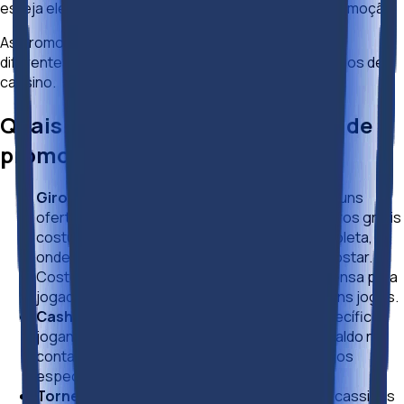
esteja elegível de acordo com as regras de cada promoção.
As promoções incentivam os jogadores a explorar
diferentes slots, jogos de roleta, cartas e outros jogos de
cassino.
Quais são os tipos mais comuns de
promoções de cassinos?
Giros grátis:
Os giros grátis são os mais comuns
ofertados pelos sites de cassino online. Os giros grátis
costumam ser ofertados em jogos de slot e roleta,
onde o jogador ganha rodadas grátis para apostar.
Costumam ser ofertados como uma recompensa para
jogadores ativos ou como premiação em alguns jogos.
Cashback:
Quando você perde um valor específico
jogando no cassino, o site te reembolsa em saldo na
conta ou valor disponível para apostar em jogos
específicos.
Torneios exclusivos:
É bastante comum os cassinos