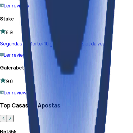
Ler reviews
Stake
8.9
Segundas da Sorte: 10 giros grátis no slot da vez
Ler reviews
Galerabet
9.0
Ler reviews
Top Casas de Apostas
Bet365