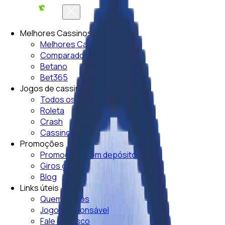
Melhores Cassinos
Melhores Cassinos
Comparador de cassino
Betano
Bet365
Jogos de cassino
Todos os jogos
Roleta
Crash
Cassino ao Vivo
Promoções
Promoções sem depósito
Giros grátis
Blog
Links úteis
Quem somos
Jogo Responsável
Fale conosco