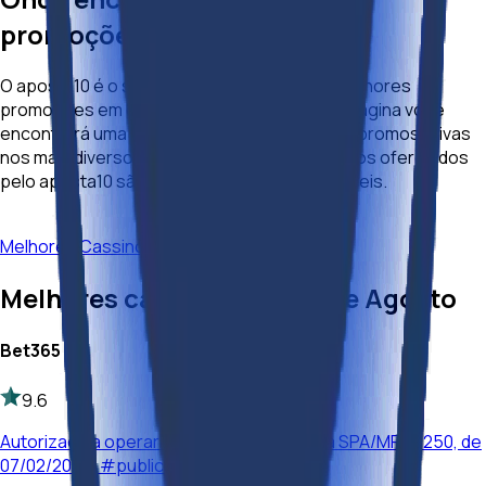
promoções de cassino?
O aposta10 é o seu guia completo para as melhores
promoções em cassinos online. Aqui nessa página você
encontrará uma lista completa das melhores promos ativas
nos mais diversos cassinos online. Os cassinos oferecidos
pelo aposta10 são regulamentados e confiáveis.
Melhores Cassinos Online
Melhores cassinos online de Agosto
Bet365
9.6
Autorizado a operar no Brasil pela Portaria SPA/MF Nº 250, de
07/02/2025. #publicidade