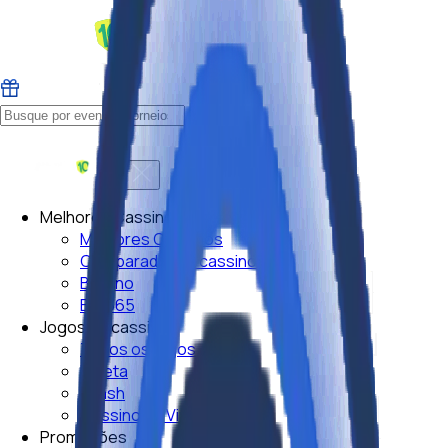
Melhores Cassinos
Melhores Cassinos
Comparador de cassino
Betano
Bet365
Jogos de cassino
Todos os jogos
Roleta
Crash
Cassino ao Vivo
Promoções