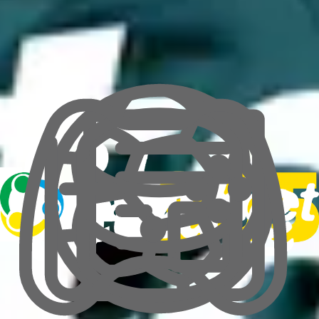
NOSSA AVALIAÇÃO
9.3
Com milhares de jogos, o Betano Cassino é uma ótima
plataforma para apostar e, principalmente, se divertir
online. Aproveite ainda suas promoções e vantagens aos
jogadores.
CONFIRA OUTRAS CASAS
Os jogos de slot são alguns dos mais divertirdos dos
cassinos online, pois neles você pode multiplicar seu
dinheiro, se estiver com sorte. Na
Betano
você vai além, pois
tem o
torneio Playson
nesta semana, onde você pode
ganhar uma parte do prêmio incrível de
150 mil reais
!