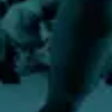
com responsabilidade!
Melhores cassinos online de Agosto
Bet365
9.6
Autorizado a operar no Brasil pela Portaria SPA/MF Nº 250, de
07/02/2025. #publicidade
Ler reviews
Stake
8.9
Segundas da Sorte: 10 giros grátis no slot da vez
Ler reviews