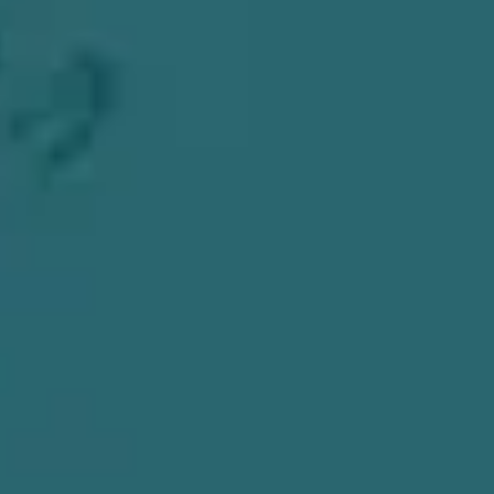
Melhores Cassinos
Melhores Cassinos
Comparador de cassino
Betano
Bet365
Jogos de cassino
Todos os jogos
Roleta
Crash
Cassino ao Vivo
Promoções