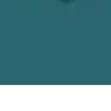
8.9
Segundas da Sorte: 10 giros grátis no slot da vez
Ler reviews
Galerabet
9.0
Ler reviews
Esportes
Blog
Promoções
Jogos