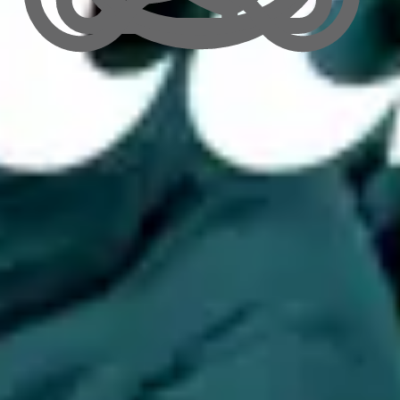
Como participar da promoção:
Cadastre-se na
Betano
;
Deposite para começar a apostar;
Clique no botão Participar;
Comece a jogar qualquer um dos jogos participantes