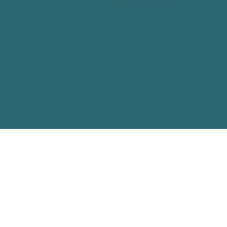
Galerabet
9.0
Ler reviews
Esportes
Blog
Promoções
Jogos