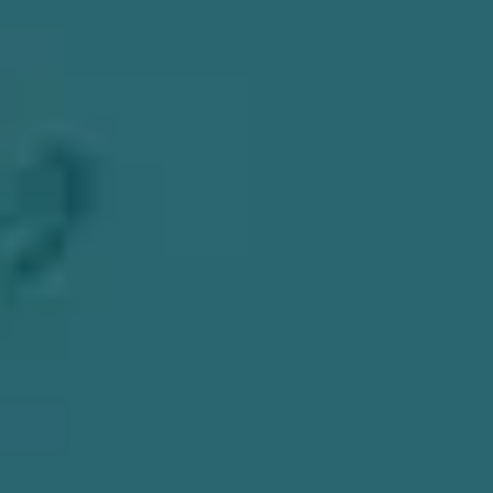
Melhores Cassinos
Melhores Cassinos
Comparador de cassino
Betano
Bet365
Jogos de cassino
Todos os jogos
Roleta
Crash
Cassino ao Vivo
Promoções