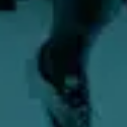
9.6
Autorizado a operar no Brasil pela Portaria SPA/MF Nº 250, de
07/02/2025. #publicidade
Ler reviews
Stake
8.9
Segundas da Sorte: 10 giros grátis no slot da vez
Ler reviews
Galerabet
9.0
Ler reviews
Top Casas de Apostas