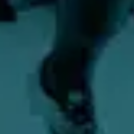
Bet365
9.6
Autorizado a operar no Brasil pela Portaria SPA/MF Nº 250, de
07/02/2025. #publicidade
Ler reviews
Stake
8.9
Segundas da Sorte: 10 giros grátis no slot da vez
Ler reviews
Galerabet
9.0
Ler reviews