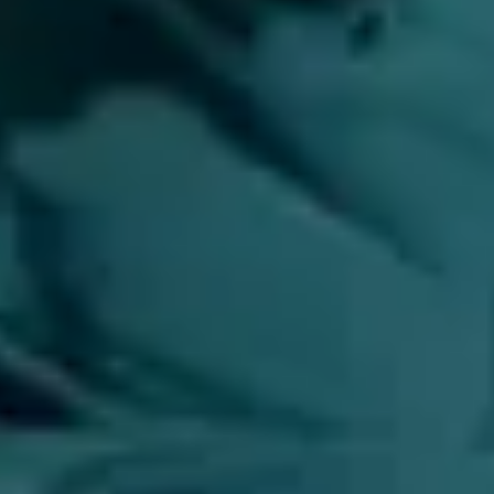
NOSSA AVALIAÇÃO
9.3
Com milhares de jogos, o Betano Cassino é uma ótima
plataforma para apostar e, principalmente, se divertir
online. Aproveite ainda suas promoções e vantagens aos
jogadores.
CONFIRA OUTRAS CASAS
O cassino da
Betano
está sempre oferecendo rodadas
grátis para seus clientes se divertirem ao máximo, e neste
sábado você pode se divertir com a promoção do slot
Brilliant Gems,
pois a Betano está dando 10 rodadas grátis
para todos os apostadores. É só clicar no botão participar, e
jogar sem usar seu saldo!