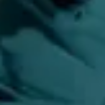
NOSSA AVALIAÇÃO
9.3
Com milhares de jogos, o Betano Cassino é uma ótima
plataforma para apostar e, principalmente, se divertir
online. Aproveite ainda suas promoções e vantagens aos
jogadores.
CONFIRA OUTRAS CASAS
O cassino da
Betano
sempre traz novidades para seus
apostadores, e o jogo desta semana será
Big Bass Reel
Repeat
, promoção que vai entregar nada menos que
50
giros grátis
para os clientes da
Betano
, além de
muita diversão e emoção. Além jogar os ótimos jogos