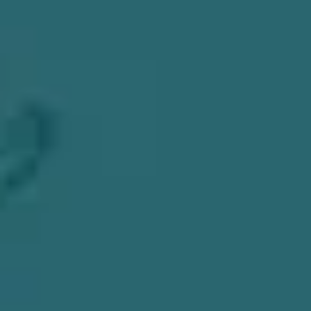
Melhores Cassinos
Melhores Cassinos
Comparador de cassino
Betano
Bet365
Jogos de cassino
Todos os jogos
Roleta
Crash
Cassino ao Vivo
Promoções