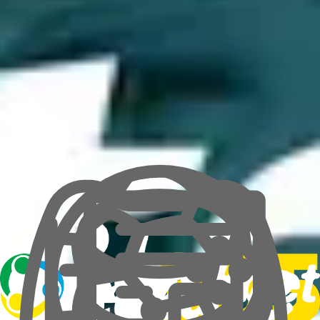
selecionados na seção de
Game Shows
, você também
ganha
50 rodadas grátis
para se divertir na Betano.