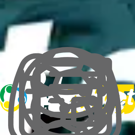
NOSSA AVALIAÇÃO
9.3
Com milhares de jogos, o Betano Cassino é uma ótima
plataforma para apostar e, principalmente, se divertir
online. Aproveite ainda suas promoções e vantagens aos
jogadores.
CONFIRA OUTRAS CASAS
O cassino da
Betano
está sempre oferecendo rodadas
grátis para seus clientes se divertirem ao máximo, e nesta
semana de carnaval você pode se divertir com os jogos da
Evolution, e ganhar
10 fichas douradas
para jogar
Pig
Champions Live
e
20 rodadas grátis
para jogar
Rio Stars