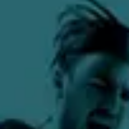
Promoções sem depósito
Giros grátis
Blog
Links úteis
Quem somos
Jogo Responsável
Fale conosco
Jogos populares
Melhores Cassinos
Slots em alta
Cassino é legal?
Promoções
Esportes
Jogos populares
Melhores Cassinos
Slots em alta
Cassino é legal?