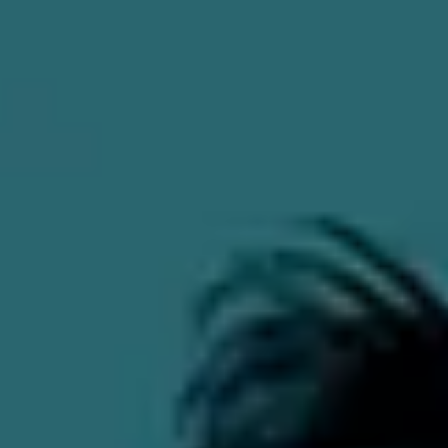
Promoções sem depósito
Giros grátis
Blog
Links úteis
Quem somos
Jogo Responsável
Fale conosco
Jogos populares
Melhores Cassinos
Slots em alta
Cassino é legal?
Promoções
Esportes
Jogos populares
Melhores Cassinos
Slots em alta
Cassino é legal?