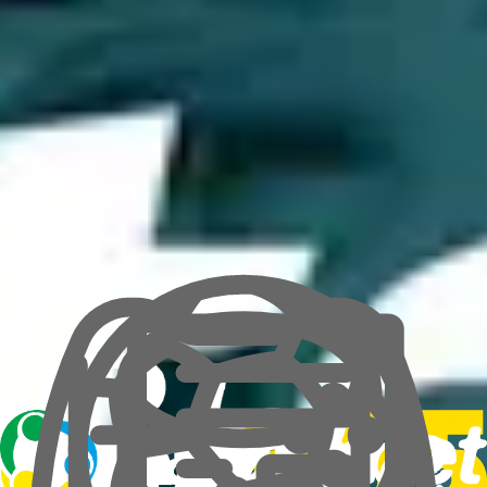
certamente vai encontrar muita diversão e emoção. Além
jogar um grande slot, você também ganha
50 rodadas
grátis
para se divertir no mesmo jogo na Betano.