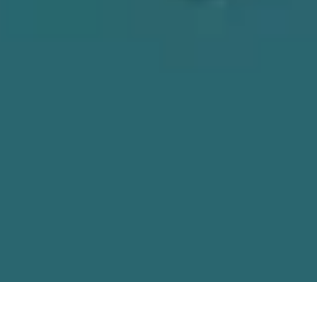
Stake
8.9
Segundas da Sorte: 10 giros grátis no slot da vez
Ler reviews
Galerabet
9.0
Ler reviews
Esportes
Blog
Promoções
Jogos