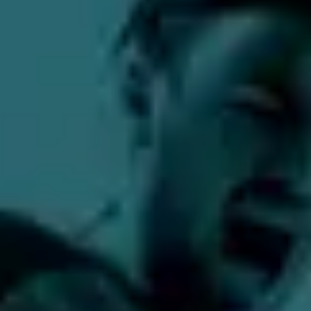
Promoções
Giros Grátis
Jogue os slots da RubyPlay e ganhe 50 giros grátis em
Stampede Rush Trident na Betano
Jogue os slots da RubyPlay e
ganhe 50 giros grátis em
Stampede Rush Trident na
Betano
Ércio Bamberg
palpites
Atualização
Tempo de leitura
1
min